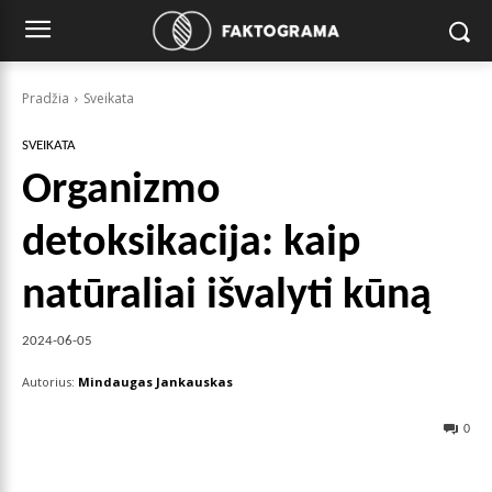
Pradžia
Sveikata
SVEIKATA
Organizmo
detoksikacija: kaip
natūraliai išvalyti kūną
2024-06-05
Autorius:
Mindaugas Jankauskas
0
Facebook
X
Pinterest
Wha