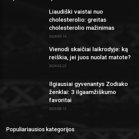
Liaudiški vaistai nuo
cholesterolio: greitas
cholesterolio mažinimas
2024-03-16
Vienodi skaičiai laikrodyje: ką
reiškia, jei juos nuolat matote?
2024-02-22
Ilgiausiai gyvenantys Zodiako
ženklai: 3 ilgaamžiškumo
favoritai
2023-08-13
Populiariausios kategorijos