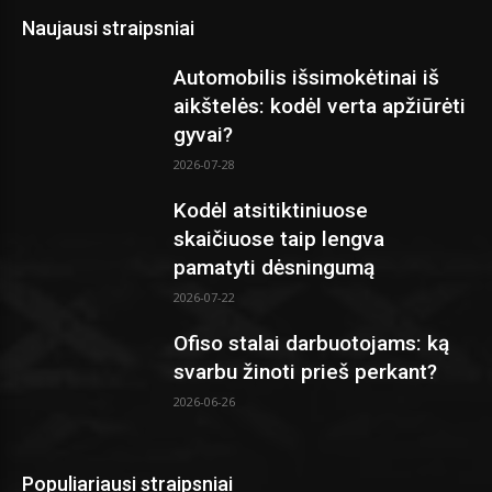
Naujausi straipsniai
Automobilis išsimokėtinai iš
aikštelės: kodėl verta apžiūrėti
gyvai?
2026-07-28
Kodėl atsitiktiniuose
skaičiuose taip lengva
pamatyti dėsningumą
2026-07-22
Ofiso stalai darbuotojams: ką
svarbu žinoti prieš perkant?
2026-06-26
Populiariausi straipsniai