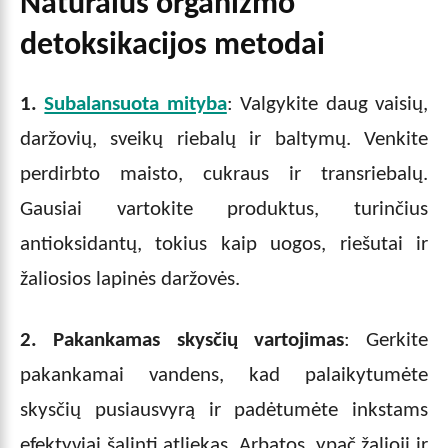
Natūralūs organizmo
detoksikacijos metodai
1.
Subalansuota mityba
: Valgykite daug vaisių,
daržovių, sveikų riebalų ir baltymų. Venkite
perdirbto maisto, cukraus ir transriebalų.
Gausiai vartokite produktus, turinčius
antioksidantų, tokius kaip uogos, riešutai ir
žaliosios lapinės daržovės.
2.
Pakankamas skysčių vartojimas
: Gerkite
pakankamai vandens, kad palaikytumėte
skysčių pusiausvyrą ir padėtumėte inkstams
efektyviai šalinti atliekas. Arbatos, ypač žalioji ir