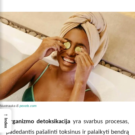
Nuotrauka iš
pexels.com
→
Index
Organizmo detoksikacija
yra svarbus procesas,
padedantis pašalinti toksinus ir palaikyti bendrą