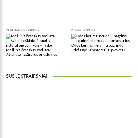
Facebook
X
Pinterest
Wha
ANKSTESNIS STRAIPSNIS
KITAS STRAIPSNIS
Odos bėrimai nerviniu pagrindu:
Meškinis česnakas sveikatai:
Priežastys, simptomai ir gydymas
Atraskite natūralius privalumus
SUSIJĘ STRAIPSNIAI