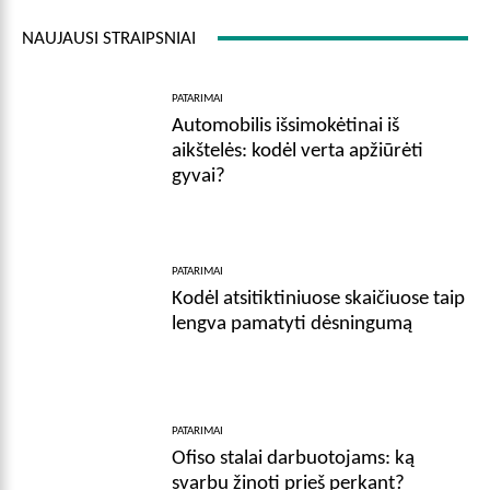
NAUJAUSI STRAIPSNIAI
PATARIMAI
Automobilis išsimokėtinai iš
aikštelės: kodėl verta apžiūrėti
gyvai?
PATARIMAI
Kodėl atsitiktiniuose skaičiuose taip
lengva pamatyti dėsningumą
PATARIMAI
Ofiso stalai darbuotojams: ką
svarbu žinoti prieš perkant?