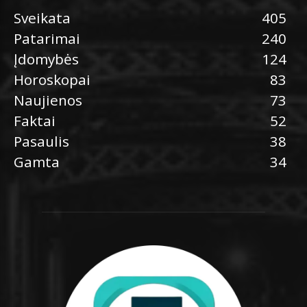
Sveikata
405
Patarimai
240
Įdomybės
124
Horoskopai
83
Naujienos
73
Faktai
52
Pasaulis
38
Gamta
34