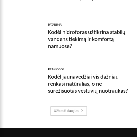
PATARIMAI
Kodėl hidroforas užtikrina stabilų
vandens tiekimą ir komfortą
namuose?
PRAMOGOS
Kodėl jaunavedžiai vis dažniau
renkasi natūralias, o ne
surežisuotas vestuvių nuotraukas?
Užkrauti daugiau