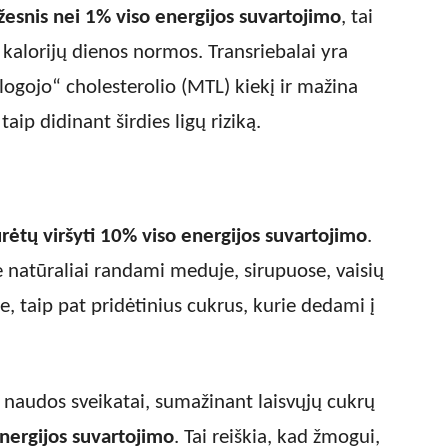
esnis nei 1% viso energijos suvartojimo
, tai
 kalorijų dienos normos. Transriebalai yra
logojo“ cholesterolio (MTL) kiekį ir mažina
taip didinant širdies ligų riziką.
rėtų viršyti 10% viso energijos suvartojimo
.
e natūraliai randami meduje, sirupuose, vaisių
e, taip pat pridėtinius cukrus, kurie dedami į
audos sveikatai, sumažinant laisvųjų cukrų
nergijos suvartojimo
. Tai reiškia, kad žmogui,