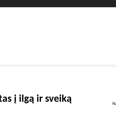
GYVENIMO BŪDAS
SVEIKATA
HOROSKOPAI
GAMTA
s į ilgą ir sveiką
N