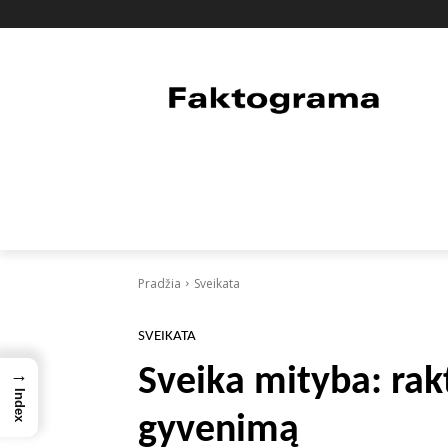
PAGRINDINIS
PASAULIS
FAKTAI
Pradžia
Sveikata
SVEIKATA
Sveika mityba: rakta
→
Index
gyvenimą