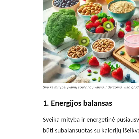
Sveika mityba: įvairių spalvingų vaisių ir daržovių, viso grū
1. Energijos balansas
Sveika mityba ir energetinė pusiausvy
būti subalansuotas su kalorijų išeikvo