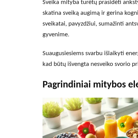
Sveika mityba turėtų prasidėti anks
skatina sveiką augimą ir gerina kognit
sveikatai, pavyzdžiui, sumažinti ants
gyvenime.
Suaugusiesiems svarbu išlaikyti ener
kad būtų išvengta nesveiko svorio p
Pagrindiniai mitybos e