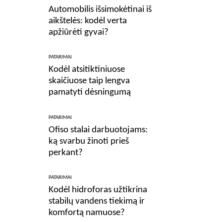
Automobilis išsimokėtinai iš
aikštelės: kodėl verta
apžiūrėti gyvai?
PATARIMAI
Kodėl atsitiktiniuose
skaičiuose taip lengva
pamatyti dėsningumą
PATARIMAI
Ofiso stalai darbuotojams:
ką svarbu žinoti prieš
perkant?
PATARIMAI
Kodėl hidroforas užtikrina
stabilų vandens tiekimą ir
komfortą namuose?