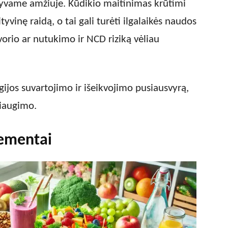
tyvame amžiuje. Kūdikio maitinimas krūtimi
yvinę raidą, o tai gali turėti ilgalaikės naudos
vorio ar nutukimo ir NCD riziką vėliau
gijos suvartojimo ir išeikvojimo pusiausvyrą,
riaugimo.
lementai