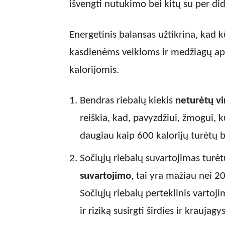
išvengti nutukimo bei kitų su per did
Energetinis balansas užtikrina, kad
kasdienėms veikloms ir medžiagų apy
kalorijomis.
Bendras riebalų kiekis
neturėtų vi
reiškia, kad, pavyzdžiui, žmogui, k
daugiau kaip 600 kalorijų turėtų bū
Sočiųjų riebalų suvartojimas turė
suvartojimo
, tai yra mažiau nei 2
Sočiųjų riebalų perteklinis vartoji
ir riziką susirgti širdies ir kraujagy