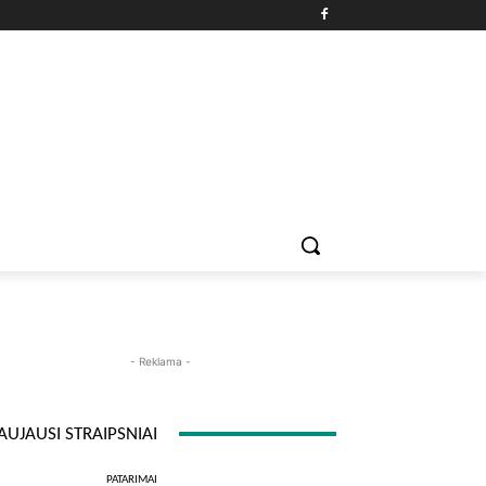
PATARIMAI
ĮDOMYBĖS
MAISTAS
ISTORIJOS
RE
- Reklama -
AUJAUSI STRAIPSNIAI
PATARIMAI