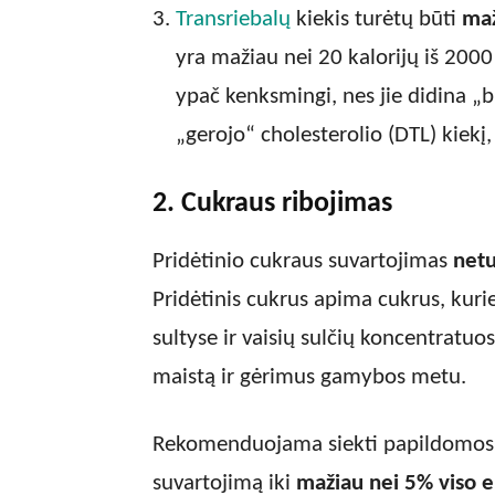
Transriebalų
kiekis turėtų būti
maž
yra mažiau nei 20 kalorijų iš 2000
ypač kenksmingi, nes jie didina „b
„gerojo“ cholesterolio (DTL) kiekį, 
2. Cukraus ribojimas
Pridėtinio cukraus suvartojimas
netu
Pridėtinis cukrus apima cukrus, kuri
sultyse ir vaisių sulčių koncentratuos
maistą ir gėrimus gamybos metu.
Rekomenduojama siekti papildomos n
suvartojimą iki
mažiau nei 5% viso e