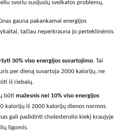
eliu svoriu susijusių sveikatos problemų.
 kūnas gauna pakankamai energijos
kaitai, tačiau neperkrauna jo perteklinėmis
ršyti 30% viso energijos suvartojimo
. Tai
uris per dieną suvartoja 2000 kalorijų, ne
ti iš riebalų.
tų būti
mažesnis nei 10% viso energijos
00 kalorijų iš 2000 kalorijų dienos normos.
mas gali padidinti cholesterolio kiekį kraujyje
slių ligomis.