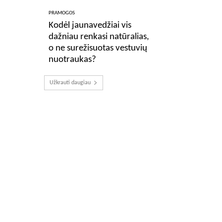
PRAMOGOS
Kodėl jaunavedžiai vis
dažniau renkasi natūralias,
o ne surežisuotas vestuvių
nuotraukas?
Užkrauti daugiau