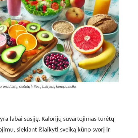
do produktų, riešutų ir liesų baltymų kompozicija.
ra labai susiję. Kalorijų suvartojimas turėtų
jimu, siekiant išlaikyti sveiką kūno svorį ir