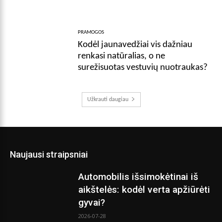
PRAMOGOS
Kodėl jaunavedžiai vis dažniau
renkasi natūralias, o ne
surežisuotas vestuvių nuotraukas?
Užkrauti daugiau
Naujausi straipsniai
Automobilis išsimokėtinai iš
aikštelės: kodėl verta apžiūrėti
gyvai?
2026-07-28