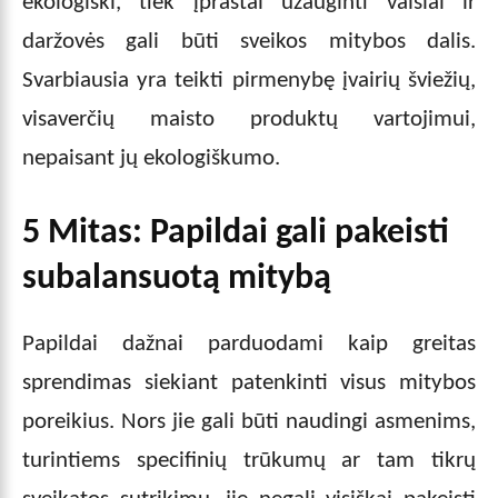
ekologiški, tiek įprastai užauginti vaisiai ir
daržovės gali būti sveikos mitybos dalis.
Svarbiausia yra teikti pirmenybę įvairių šviežių,
visaverčių maisto produktų vartojimui,
nepaisant jų ekologiškumo.
5 Mitas: Papildai gali pakeisti
subalansuotą mitybą
Papildai dažnai parduodami kaip greitas
sprendimas siekiant patenkinti visus mitybos
poreikius. Nors jie gali būti naudingi asmenims,
turintiems specifinių trūkumų ar tam tikrų