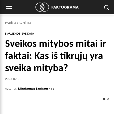
Pradžia
Sveikata
NAUJIENOS
SVEIKATA
Sveikos mitybos mitai ir
faktai: Kas iš tikrųjų yra
sveika mityba?
2023-07-30
Autorius:
Mindaugas Jankauskas
0
Facebook
X
Pinterest
Wha