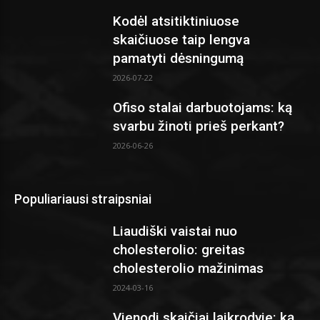
Kodėl atsitiktiniuose
skaičiuose taip lengva
pamatyti dėsningumą
2026-07-22
Ofiso stalai darbuotojams: ką
svarbu žinoti prieš perkant?
2026-06-26
Populiariausi straipsniai
Liaudiški vaistai nuo
cholesterolio: greitas
cholesterolio mažinimas
2024-03-16
Vienodi skaičiai laikrodyje: ką