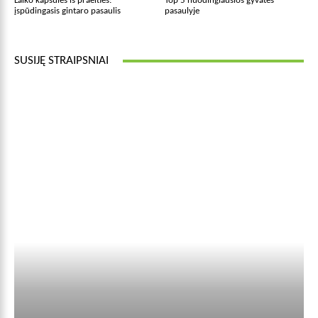
Laiko kapsulės iš praeities:
Top 5 nuodingiausios gyvatės
įspūdingasis gintaro pasaulis
pasaulyje
SUSIJĘ STRAIPSNIAI