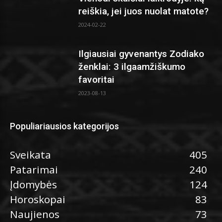
reiškia, jei juos nuolat matote?
2024-02-22
Ilgiausiai gyvenantys Zodiako
ženklai: 3 ilgaamžiškumo
favoritai
2023-08-13
Populiariausios kategorijos
Sveikata
405
Patarimai
240
Įdomybės
124
Horoskopai
83
Naujienos
73