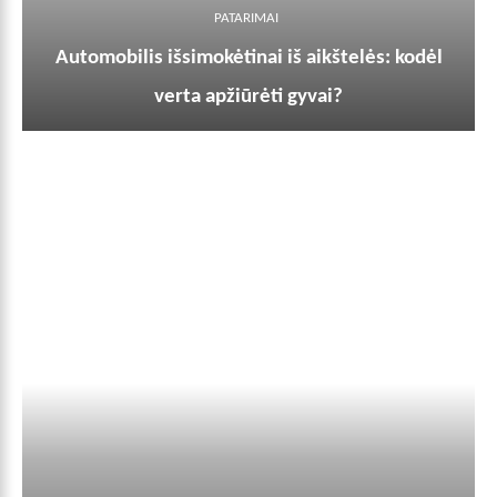
PATARIMAI
Automobilis išsimokėtinai iš aikštelės: kodėl
verta apžiūrėti gyvai?