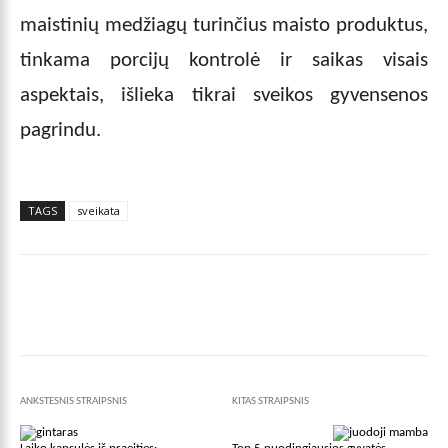
maistinių medžiagų turinčius maisto produktus,
tinkama porcijų kontrolė ir saikas visais
aspektais, išlieka tikrai sveikos gyvensenos
pagrindu.
TAGS
sveikata
Facebook
X
Pinterest
Wha
ANKSTESNIS STRAIPSNIS
KITAS STRAIPSNIS