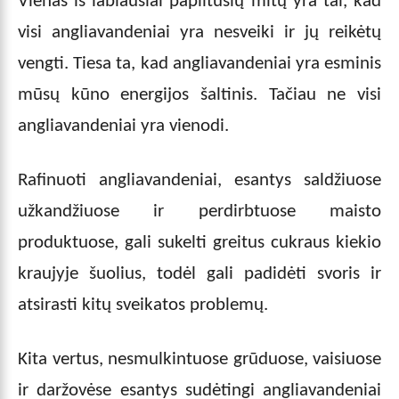
Vienas iš labiausiai paplitusių mitų yra tai, kad
visi angliavandeniai yra nesveiki ir jų reikėtų
vengti. Tiesa ta, kad angliavandeniai yra esminis
mūsų kūno energijos šaltinis. Tačiau ne visi
angliavandeniai yra vienodi.
Rafinuoti angliavandeniai, esantys saldžiuose
užkandžiuose ir perdirbtuose maisto
produktuose, gali sukelti greitus cukraus kiekio
kraujyje šuolius, todėl gali padidėti svoris ir
atsirasti kitų sveikatos problemų.
Kita vertus, nesmulkintuose grūduose, vaisiuose
ir daržovėse esantys sudėtingi angliavandeniai