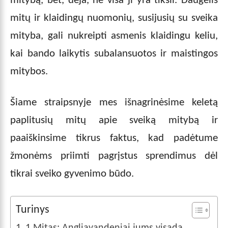
mitybą, bet, deja, ne visa ji yra tiksli. Daugelis
mitų ir klaidingų nuomonių, susijusių su sveika
mityba, gali nukreipti asmenis klaidingu keliu,
kai bando laikytis subalansuotos ir maistingos
mitybos.
Šiame straipsnyje mes išnagrinėsime keletą
paplitusių mitų apie sveiką mitybą ir
paaiškinsime tikrus faktus, kad padėtume
žmonėms priimti pagrįstus sprendimus dėl
tikrai sveiko gyvenimo būdo.
Turinys