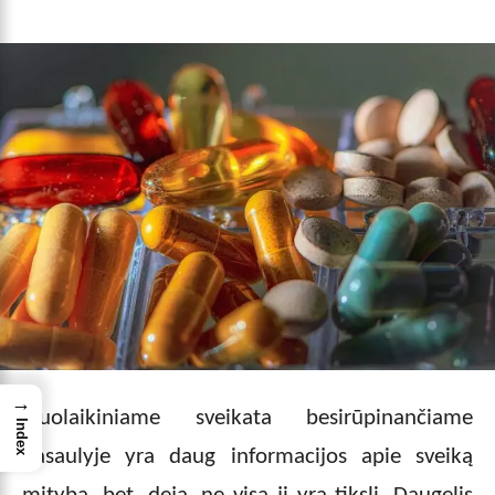
→
Šiuolaikiniame sveikata besirūpinančiame
Index
pasaulyje yra daug informacijos apie sveiką