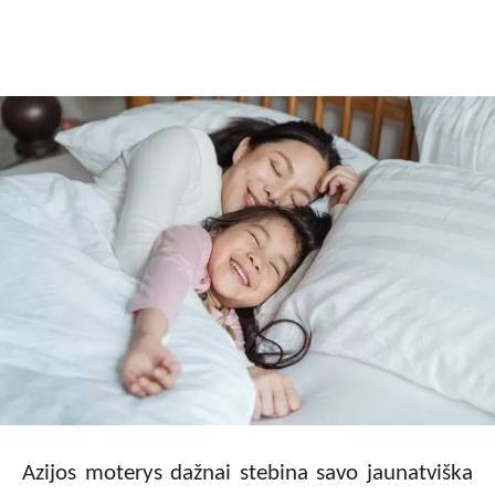
Facebook
X
Pinterest
Wha
Azijos moterys dažnai stebina savo jaunatviška