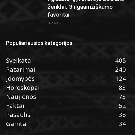
ženklai: 3 ilgaamžiškumo
favoritai
2023-08-13
Populiariausios kategorijos
Sveikata
405
Patarimai
240
Įdomybės
124
Horoskopai
83
Naujienos
73
Faktai
52
Pasaulis
38
Gamta
34