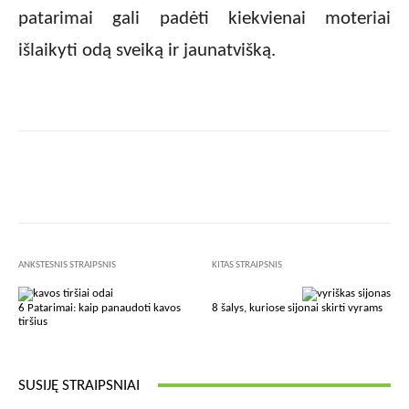
patarimai gali padėti kiekvienai moteriai
išlaikyti odą sveiką ir jaunatvišką.
Facebook
X
Pinterest
Wha
ANKSTESNIS STRAIPSNIS
KITAS STRAIPSNIS
6 Patarimai: kaip panaudoti kavos
8 šalys, kuriose sijonai skirti vyrams
tiršius
SUSIJĘ STRAIPSNIAI