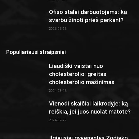
Ofiso stalai darbuotojams: ką
svarbu žinoti prieš perkant?
2026-06-26
Populiariausi straipsniai
Liaudiški vaistai nuo
cholesterolio: greitas
cholesterolio mažinimas
2024-03-16
Vienodi skaičiai laikrodyje: ką
reiškia, jei juos nuolat matote?
2024-02-22
Ilgiausiai gyvenantys Zodiako