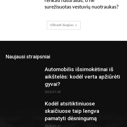
renkasi natūralias, o ne
surežisuotas vestuvių nuotraukas?
Užkrauti daugiau
Naujausi straipsniai
Automobilis išsimokėtinai iš
aikštelės: kodėl verta apžiūrėti
gyvai?
2026-07-28
Kodėl atsitiktiniuose
skaičiuose taip lengva
pamatyti dėsningumą
2026-07-22