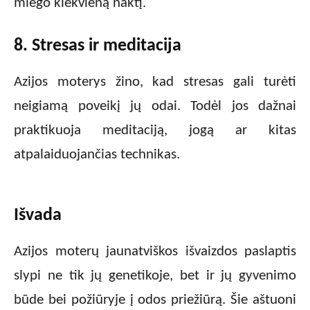
miego kiekvieną naktį.
8. Stresas ir meditacija
Azijos moterys žino, kad stresas gali turėti
neigiamą poveikį jų odai. Todėl jos dažnai
praktikuoja meditaciją, jogą ar kitas
atpalaiduojančias technikas.
Išvada
Azijos moterų jaunatviškos išvaizdos paslaptis
slypi ne tik jų genetikoje, bet ir jų gyvenimo
būde bei požiūryje į odos priežiūrą. Šie aštuoni