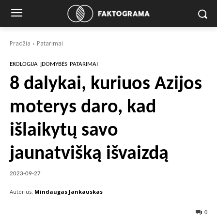
Pradžia
Patarimai
EKOLOGIJA
ĮDOMYBĖS
PATARIMAI
8 dalykai, kuriuos Azijos
moterys daro, kad
išlaikytų savo
jaunatvišką išvaizdą
2023-09-27
Autorius:
Mindaugas Jankauskas
0