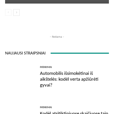
- Reklama -
NAUJAUSI STRAIPSNIAI
PATARIMAI
Automobilis išsimokėtinai iš
aikštelės: kodėl verta apžiūrėti
gyvai?
PATARIMAI
Kodėl atsitiktiniuose skaičiuose taip