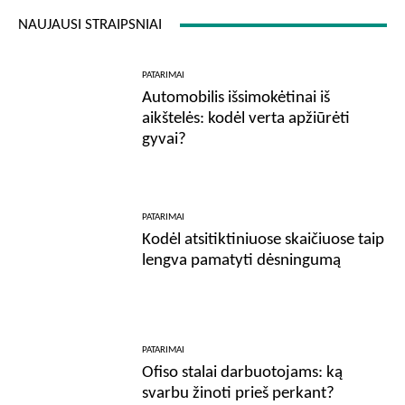
NAUJAUSI STRAIPSNIAI
PATARIMAI
Automobilis išsimokėtinai iš
aikštelės: kodėl verta apžiūrėti
gyvai?
PATARIMAI
Kodėl atsitiktiniuose skaičiuose taip
lengva pamatyti dėsningumą
PATARIMAI
Ofiso stalai darbuotojams: ką
svarbu žinoti prieš perkant?