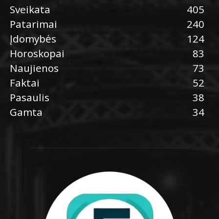
Sveikata
405
Patarimai
240
Įdomybės
124
Horoskopai
83
Naujienos
73
Faktai
52
Pasaulis
38
Gamta
34