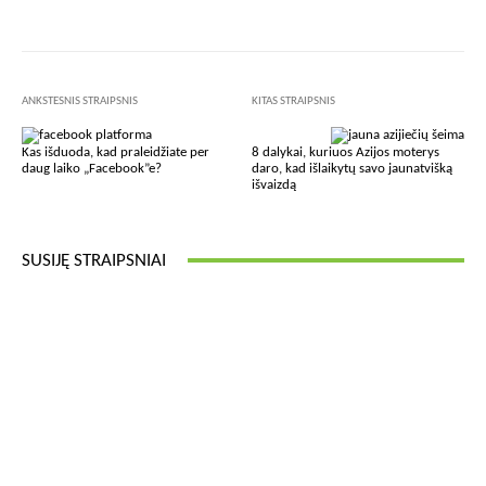
ANKSTESNIS STRAIPSNIS
KITAS STRAIPSNIS
Kas išduoda, kad praleidžiate per
8 dalykai, kuriuos Azijos moterys
daug laiko „Facebook”e?
daro, kad išlaikytų savo jaunatvišką
išvaizdą
SUSIJĘ STRAIPSNIAI