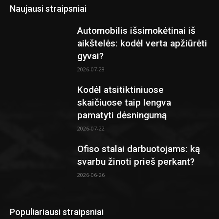
Naujausi straipsniai
Automobilis išsimokėtinai iš
aikštelės: kodėl verta apžiūrėti
gyvai?
2026-07-28
Kodėl atsitiktiniuose
skaičiuose taip lengva
pamatyti dėsningumą
2026-07-22
Ofiso stalai darbuotojams: ką
svarbu žinoti prieš perkant?
2026-06-26
Populiariausi straipsniai