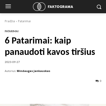
Pradžia
Patarimai
PATARIMAI
6 Patarimai: kaip
panaudoti kavos tiršius
2023-09-27
Autorius:
Mindaugas Jankauskas
0
Facebook
X
Pinterest
Wha