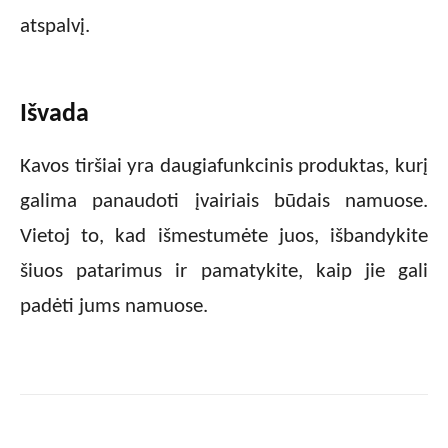
atspalvį.
Išvada
Kavos tiršiai yra daugiafunkcinis produktas, kurį
galima panaudoti įvairiais būdais namuose.
Vietoj to, kad išmestumėte juos, išbandykite
šiuos patarimus ir pamatykite, kaip jie gali
padėti jums namuose.
Facebook
X
Pinterest
Wha