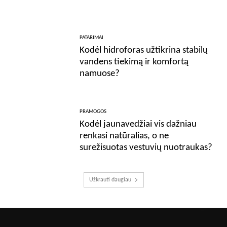
PATARIMAI
Kodėl hidroforas užtikrina stabilų
vandens tiekimą ir komfortą
namuose?
PRAMOGOS
Kodėl jaunavedžiai vis dažniau
renkasi natūralias, o ne
surežisuotas vestuvių nuotraukas?
Užkrauti daugiau