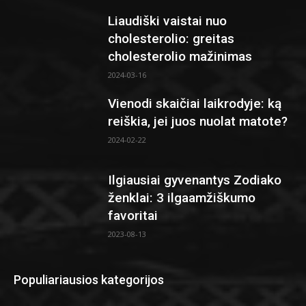
Liaudiški vaistai nuo
cholesterolio: greitas
cholesterolio mažinimas
2024-03-16
Vienodi skaičiai laikrodyje: ką
reiškia, jei juos nuolat matote?
2024-02-22
Ilgiausiai gyvenantys Zodiako
ženklai: 3 ilgaamžiškumo
favoritai
2023-08-13
Populiariausios kategorijos