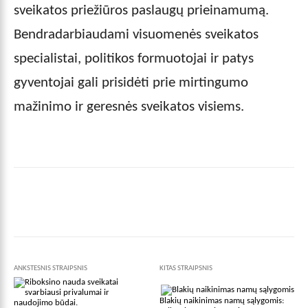
sveikatos priežiūros paslaugų prieinamumą.
Bendradarbiaudami visuomenės sveikatos
specialistai, politikos formuotojai ir patys
gyventojai gali prisidėti prie mirtingumo
mažinimo ir geresnės sveikatos visiems.
Facebook
X
Pinterest
Wha
ANKSTESNIS STRAIPSNIS
KITAS STRAIPSNIS
Blakių naikinimas namų sąlygomis: