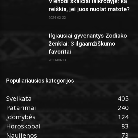
Vienodi skaičiai laikrodyje: ką
reiškia, jei juos nuolat matote?
2024-02-22
Ilgiausiai gyvenantys Zodiako
ženklai: 3 ilgaamžiškumo
favoritai
2023-08-13
Populiariausios kategorijos
Sveikata
405
Patarimai
240
Įdomybės
124
Horoskopai
83
Naujienos
73