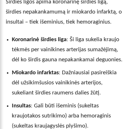
Širdies ligos apima koronarinę širdies ligą,
širdies nepakankamumą ir miokardo infarktą, o
insultai – tiek išeminius, tiek hemoraginius.
Koronarinė širdies liga
: Ši liga sukelia kraujo
tėkmės per vainikines arterijas sumažėjimą,
dėl ko širdis gauna nepakankamai deguonies.
Miokardo infarktas
: Dažniausiai pasireiškia
dėl užsikimšusios vainikinės arterijos,
sukeliant širdies raumens dalies žūtį.
Insultas
: Gali būti išeminis (sukeltas
kraujotakos sutrikimo) arba hemoraginis
(sukeltas kraujagyslės plyšimo).