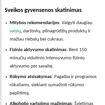
Sveikos gyvensenos skatinimas
Mitybos rekomendacijos
: Valgyti daugiau
vaisių
, daržovių, pilnagrūdžių produktų ir
mažiau riebalų bei cukraus.
Fizinio aktyvumo skatinimas
: Bent 150
minučių vidutinio intensyvumo fizinio
aktyvumo per savaitę.
Rūkymo atsisakymas
: Pagalba ir programos
rūkaliams, siekiant sumažinti rūkymo
paplitimą.
Alkoholio vartojimo mažinimas
: Švietimas