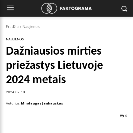
Pradžia
Naujienos
NAUJIENOS
Dažniausios mirties
priežastys Lietuvoje
2024 metais
2024-07-10
Autorius:
Mindaugas Jankauskas
0
Facebook
X
Pinterest
Wha