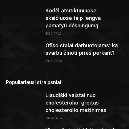
Kodėl atsitiktiniuose
skaičiuose taip lengva
pamatyti dėsningumą
2026-07-22
Ofiso stalai darbuotojams: ką
svarbu žinoti prieš perkant?
2026-06-26
Populiariausi straipsniai
Liaudiški vaistai nuo
cholesterolio: greitas
cholesterolio mažinimas
2024-03-16