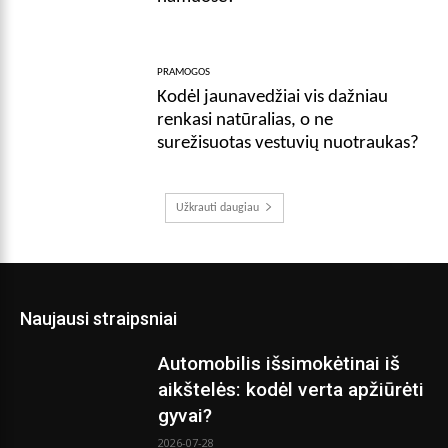
PRAMOGOS
Kodėl jaunavedžiai vis dažniau
renkasi natūralias, o ne
surežisuotas vestuvių nuotraukas?
Užkrauti daugiau
Naujausi straipsniai
Automobilis išsimokėtinai iš
aikštelės: kodėl verta apžiūrėti
gyvai?
2026-07-28