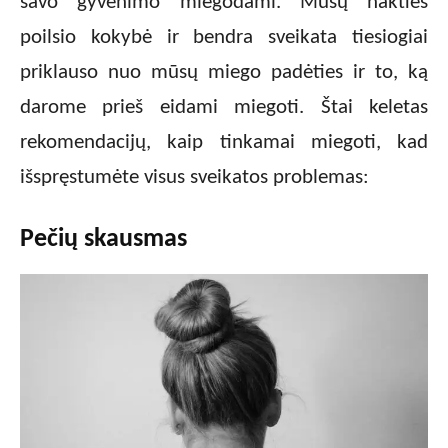
savo gyvenimo miegodami. Mūsų nakties
poilsio kokybė ir bendra sveikata tiesiogiai
priklauso nuo mūsų miego padėties ir to, ką
darome prieš eidami miegoti. Štai keletas
rekomendacijų, kaip tinkamai miegoti, kad
išspręstumėte visus sveikatos problemas:
Pečių skausmas