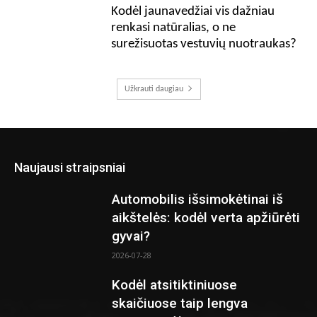
Kodėl jaunavedžiai vis dažniau
renkasi natūralias, o ne
surežisuotas vestuvių nuotraukas?
Užkrauti daugiau
Naujausi straipsniai
Automobilis išsimokėtinai iš
aikštelės: kodėl verta apžiūrėti
gyvai?
2026-07-28
Kodėl atsitiktiniuose
skaičiuose taip lengva