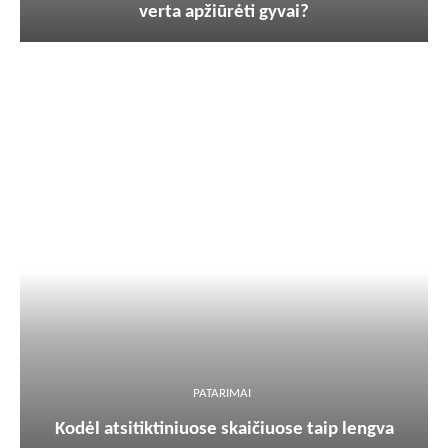
verta apžiūrėti gyvai?
PATARIMAI
Kodėl atsitiktiniuose skaičiuose taip lengva