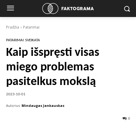
Pradžia
Patarimai
PATARIMAI
SVEIKATA
Kaip išspręsti visas
miego problemas
pasitelkus mokslą
2023-10-01
Autorius:
Mindaugas Jankauskas
0
Facebook
X
Pinterest
Wha