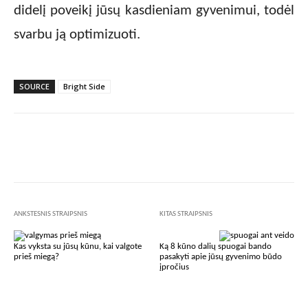
didelį poveikį jūsų kasdieniam gyvenimui, todėl
svarbu ją optimizuoti.
SOURCE
Bright Side
Facebook
X
Pinterest
Wha
ANKSTESNIS STRAIPSNIS
KITAS STRAIPSNIS
Kas vyksta su jūsų kūnu, kai valgote
Ką 8 kūno dalių spuogai bando
prieš miegą?
pasakyti apie jūsų gyvenimo būdo
įpročius