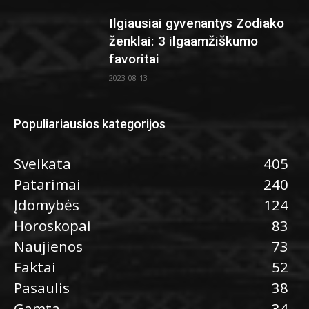
Ilgiausiai gyvenantys Zodiako
ženklai: 3 ilgaamžiškumo
favoritai
2023-08-13
Populiariausios kategorijos
Sveikata
405
Patarimai
240
Įdomybės
124
Horoskopai
83
Naujienos
73
Faktai
52
Pasaulis
38
Gamta
34