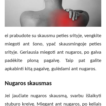
ei prabudote su skausmu peties srityje, vengkite
miegoti ant šono, ypač skausmingoje peties
srityje. Geriausia miegoti ant nugaros, po galva
padėkite ploną pagalvę. Taip pat galite
apkabinti kitą pagalvę, gulėdami ant nugaros.
Nugaros skausmas
Jei jaučiate nugaros skausmą, svarbu išlaikyti
stuburo kreivę. Miegant ant nugaros, po keliais