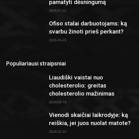
pamatyti dėsningumą
2026-07-22
Ofiso stalai darbuotojams: ką
svarbu žinoti prieš perkant?
2026-06-26
Populiariausi straipsniai
Liaudiški vaistai nuo
cholesterolio: greitas
cholesterolio mažinimas
2024-03-16
Vienodi skaičiai laikrodyje: ką
reiškia, jei juos nuolat matote?
2024-02-22