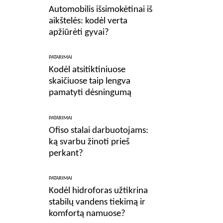
Automobilis išsimokėtinai iš
aikštelės: kodėl verta
apžiūrėti gyvai?
PATARIMAI
Kodėl atsitiktiniuose
skaičiuose taip lengva
pamatyti dėsningumą
PATARIMAI
Ofiso stalai darbuotojams:
ką svarbu žinoti prieš
perkant?
PATARIMAI
Kodėl hidroforas užtikrina
stabilų vandens tiekimą ir
komfortą namuose?