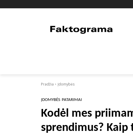
PAGRINDINIS
PASAULIS
FAKTAI
Pradžia
Įdomybės
ĮDOMYBĖS
PATARIMAI
Kodėl mes priima
sprendimus? Kaip t