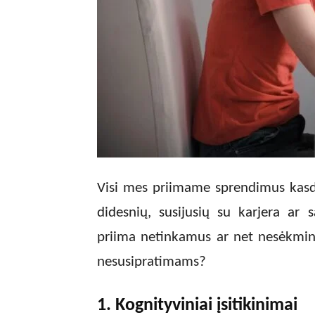
Visi mes priimame sprendimus kasdi
didesnių, susijusių su karjera ar 
priima netinkamus ar net nesėkmin
nesusipratimams?
1. Kognityviniai įsitikinimai