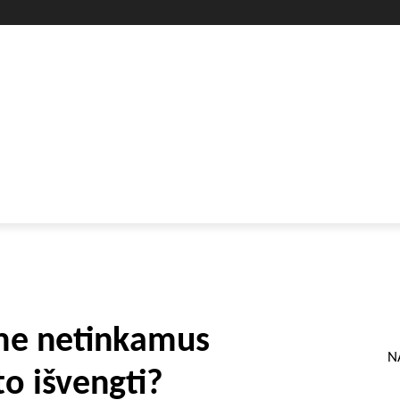
GYVENIMO BŪDAS
SVEIKATA
HOROSKOPAI
GAMTA
me netinkamus
N
o išvengti?