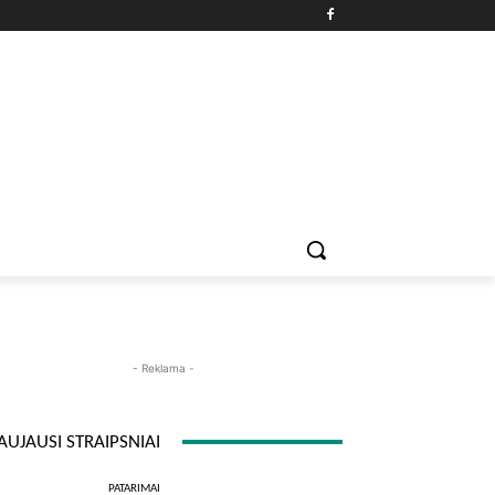
PATARIMAI
ĮDOMYBĖS
MAISTAS
ISTORIJOS
RE
- Reklama -
AUJAUSI STRAIPSNIAI
PATARIMAI