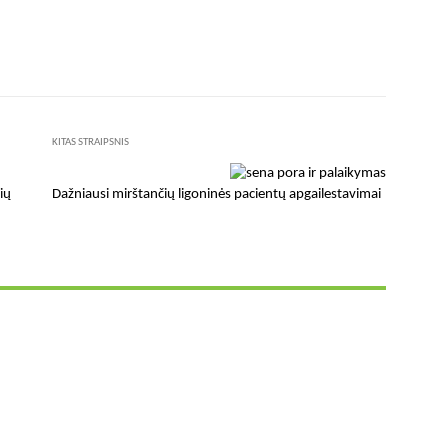
X
Pinterest
WhatsApp
KITAS STRAIPSNIS
ių
Dažniausi mirštančių ligoninės pacientų apgailestavimai