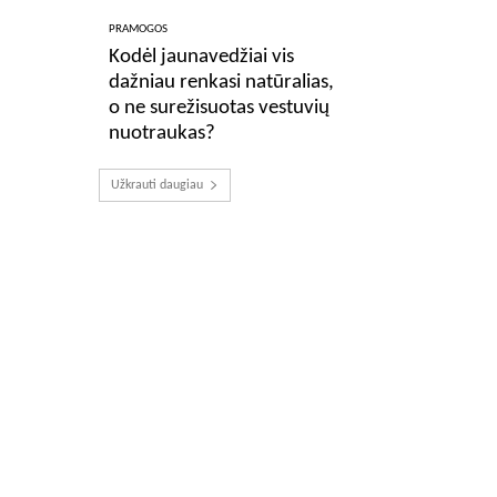
PRAMOGOS
Kodėl jaunavedžiai vis
dažniau renkasi natūralias,
o ne surežisuotas vestuvių
nuotraukas?
Užkrauti daugiau