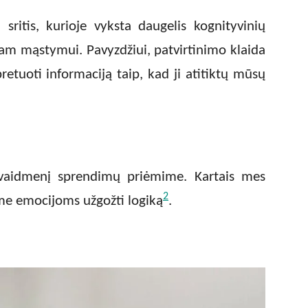
sritis, kurioje vyksta daugelis kognityvinių
viam mąstymui. Pavyzdžiui, patvirtinimo klaida
rpretuoti informaciją taip, kad ji atitiktų mūsų
 vaidmenį sprendimų priėmime. Kartais mes
2
me emocijoms užgožti logiką
.