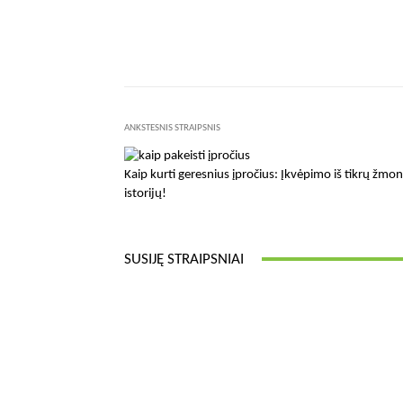
Facebook
Dalintis
ANKSTESNIS STRAIPSNIS
Kaip kurti geresnius įpročius: Įkvėpimo iš tikrų žmon
istorijų!
SUSIJĘ STRAIPSNIAI