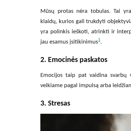
Mūsų protas nėra tobulas. Tai yra 
klaidų, kurios gali trukdyti objekty
yra polinkis ieškoti, atrinkti ir inte
1
jau esamus įsitikinimus
.
2. Emocinės paskatos
Emocijos taip pat vaidina svarbų
veikiame pagal impulsą arba leidžia
3. Stresas