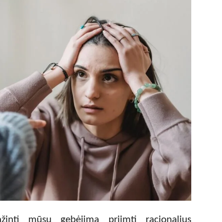
žinti mūsų gebėjimą priimti racionalius