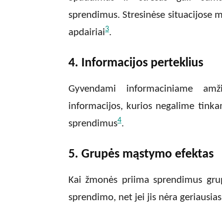
sprendimus. Stresinėse situacijose m
3
apdairiai
.
4. Informacijos perteklius
Gyvendami informaciniame amž
informacijos, kurios negalime tinka
4
sprendimus
.
5. Grupės mąstymo efektas
Kai žmonės priima sprendimus grupėje
sprendimo, net jei jis nėra geriausi