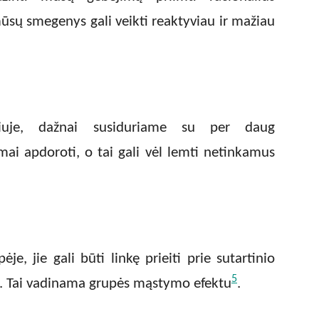
ūsų smegenys gali veikti reaktyviau ir mažiau
iuje, dažnai susiduriame su per daug
mai apdoroti, o tai gali vėl lemti netinkamus
, jie gali būti linkę prieiti prie sutartinio
5
as. Tai vadinama grupės mąstymo efektu
.