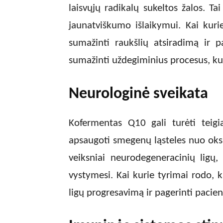
laisvųjų radikalų sukeltos žalos. Ta
jaunatviškumo išlaikymui. Kai kuri
sumažinti raukšlių atsiradimą ir p
sumažinti uždegiminius procesus, ku
Neurologinė sveikata
Kofermentas Q10 gali turėti teigia
apsaugoti smegenų ląsteles nuo oksi
veiksniai neurodegeneracinių ligų,
vystymesi. Kai kurie tyrimai rodo, k
ligų progresavimą ir pagerinti paci