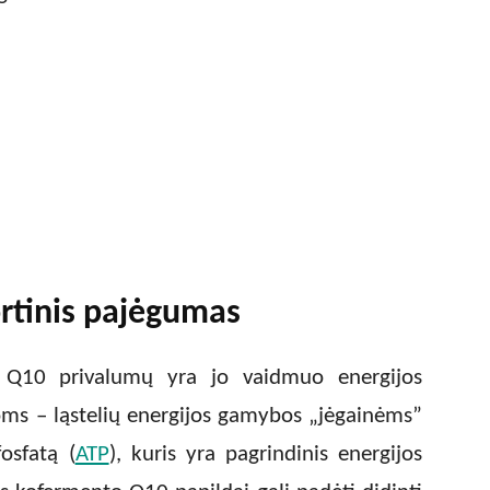
ortinis pajėgumas
o Q10 privalumų yra jo vaidmuo energijos
ms – ląstelių energijos gamybos „jėgainėms”
osfatą (
ATP
), kuris yra pagrindinis energijos