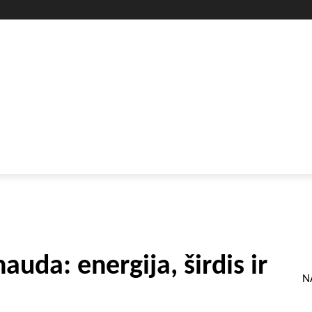
GYVENIMO BŪDAS
SVEIKATA
HOROSKOPAI
GAMTA
uda: energija, širdis ir
N