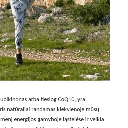
 ubikinonas arba tiesiog CoQ10, yra
ris natūraliai randamas kiekvienoje mūsų
idmenį energijos gamyboje ląstelėse ir veikia