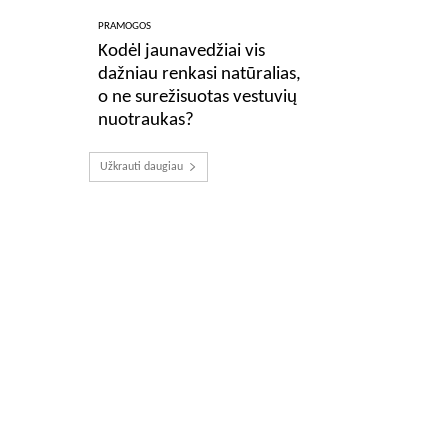
PRAMOGOS
Kodėl jaunavedžiai vis
dažniau renkasi natūralias,
o ne surežisuotas vestuvių
nuotraukas?
Užkrauti daugiau