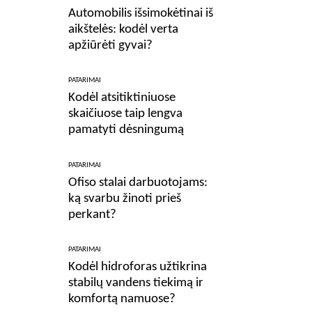
Automobilis išsimokėtinai iš
aikštelės: kodėl verta
apžiūrėti gyvai?
PATARIMAI
Kodėl atsitiktiniuose
skaičiuose taip lengva
pamatyti dėsningumą
PATARIMAI
Ofiso stalai darbuotojams:
ką svarbu žinoti prieš
perkant?
PATARIMAI
Kodėl hidroforas užtikrina
stabilų vandens tiekimą ir
komfortą namuose?