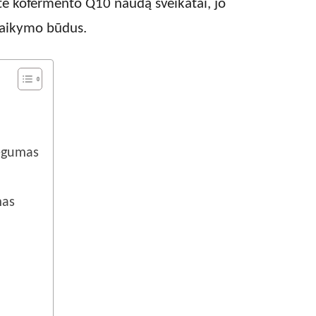
ite kofermento Q10 naudą sveikatai, jo
taikymo būdus.
jėgumas
mas