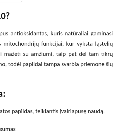
10?
us antioksidantas, kuris natūraliai gaminasi
mitochondrijų funkcijai, kur vyksta ląstelių
li mažėti su amžiumi, taip pat dėl tam tikrų
imo, todėl papildai tampa svarbia priemone šių
a:
tos papildas, teikiantis įvairiapusę naudą.
jėgumas