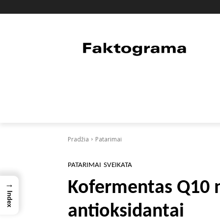
PAGRINDINIS
PASAULIS
FAKTAI
Pradžia
Patarimai
PATARIMAI
SVEIKATA
Kofermentas Q10 na
→
Index
antioksidantai