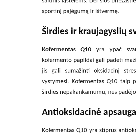
šaltinis ląstelėms. Dėl šios priežast
sportinį pajėgumą ir ištvermę.
Širdies ir kraujagyslių s
Kofermentas Q10
yra ypač svarb
kofermento papildai gali padėti maži
jis gali sumažinti oksidacinį stre
vystymesi. Kofermentas Q10 taip 
širdies nepakankamumu, nes padėjo p
Antioksidacinė apsauga
Kofermentas Q10 yra stiprus antioks