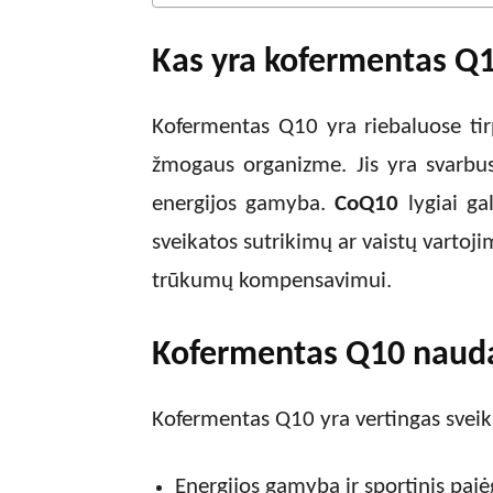
Kas yra kofermentas Q
Kofermentas Q10 yra riebaluose tirp
žmogaus organizme. Jis yra svarbus 
energijos gamyba.
CoQ10
lygiai ga
sveikatos sutrikimų ar vaistų vartoj
trūkumų kompensavimui.
Kofermentas Q10 naud
Kofermentas Q10 yra vertingas sveika
Energijos gamyba ir sportinis pa