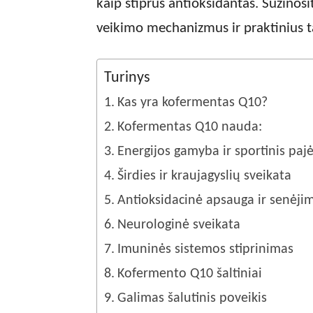
kaip stiprus antioksidantas. Sužinos
veikimo mechanizmus ir praktinius 
Turinys
Kas yra kofermentas Q10?
Kofermentas Q10 nauda:
Energijos gamyba ir sportinis pa
Širdies ir kraujagyslių sveikata
Antioksidacinė apsauga ir senėji
Neurologinė sveikata
Imuninės sistemos stiprinimas
Kofermento Q10 šaltiniai
Galimas šalutinis poveikis