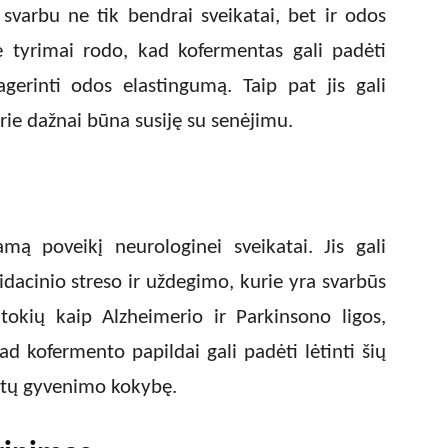
i svarbu ne tik bendrai sveikatai, bet ir odos
e tyrimai rodo, kad kofermentas gali padėti
agerinti odos elastingumą. Taip pat jis gali
rie dažnai būna susiję su senėjimu.
mą poveikį neurologinei sveikatai. Jis gali
dacinio streso ir uždegimo, kurie yra svarbūs
 tokių kaip Alzheimerio ir Parkinsono ligos,
ad kofermento papildai gali padėti lėtinti šių
entų gyvenimo kokybę.