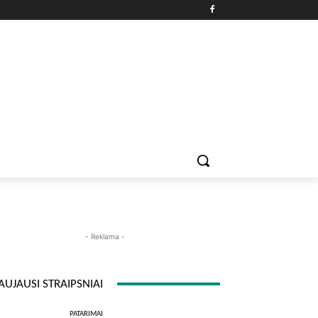
PATARIMAI
ĮDOMYBĖS
MAISTAS
ISTORIJOS
RE
- Reklama -
AUJAUSI STRAIPSNIAI
PATARIMAI