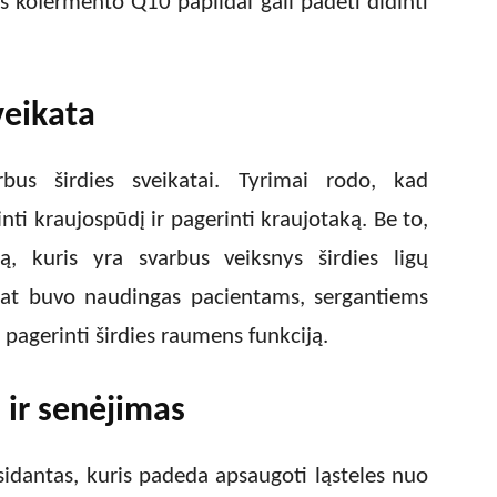
ies kofermento Q10 papildai gali padėti didinti
veikata
us širdies sveikatai. Tyrimai rodo, kad
nti kraujospūdį ir pagerinti kraujotaką. Be to,
są, kuris yra svarbus veiksnys širdies ligų
pat buvo naudingas pacientams, sergantiems
agerinti širdies raumens funkciją.
 ir senėjimas
idantas, kuris padeda apsaugoti ląsteles nuo