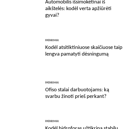
Automobilis išsimokėtinai iš
aikštelės: kodėl verta apžiūrėti
gyvai?
PATARIMAI
Kodėl atsitiktiniuose skaičiuose taip
lengva pamatyti dėsningumą
PATARIMAI
Ofiso stalai darbuotojams: ką
svarbu žinoti prieš perkant?
PATARIMAI
Kodėl hidroforas užtikrina stabilų