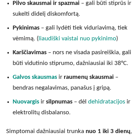
Pilvo skausmai ir spazmai
– gali būti stiprūs ir
sukelti didelį diskomfortą.
Pykinimas
– gali lydėti tiek viduriavimą, tiek
vėmimą. (
liaudiški vaistai nuo pykinimo
)
Karščiavimas
– nors ne visada pasireiškia, gali
būti vidutinio stiprumo, dažniausiai iki 38°C.
Galvos skausmas
ir
raumenų skausmai
–
bendras negalavimas, panašus į gripą.
Nuovargis
ir
silpnumas
– dėl
dehidratacijos
ir
elektrolitų disbalanso.
Simptomai dažniausiai trunka
nuo 1 iki 3 dienų
,