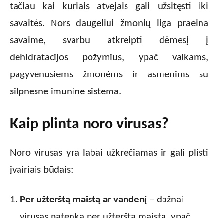
tačiau kai kuriais atvejais gali užsitęsti iki
savaitės. Nors daugeliui žmonių liga praeina
savaime, svarbu atkreipti dėmesį į
dehidratacijos požymius, ypač vaikams,
pagyvenusiems žmonėms ir asmenims su
silpnesne imunine sistema.
Kaip plinta noro virusas?
Noro virusas yra labai užkrečiamas ir gali plisti
įvairiais būdais:
Per užterštą maistą ar vandenį
– dažnai
virusas patenka per užterštą maistą, ypač