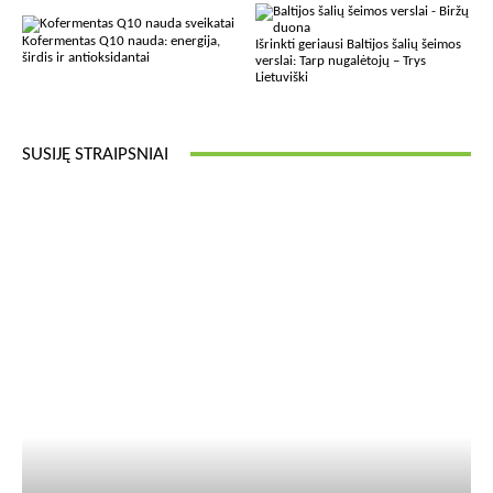
Kofermentas Q10 nauda: energija,
Išrinkti geriausi Baltijos šalių šeimos
širdis ir antioksidantai
verslai: Tarp nugalėtojų – Trys
Lietuviški
SUSIJĘ STRAIPSNIAI