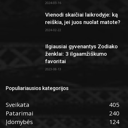
2024-03-16
Vienodi skaičiai laikrodyje: ką
reiškia, jei juos nuolat matote?
2024-02-22
Ilgiausiai gyvenantys Zodiako
ženklai: 3 ilgaamžiškumo
favoritai
2023-08-13
Populiariausios kategorijos
Sveikata
405
Patarimai
240
Įdomybės
124