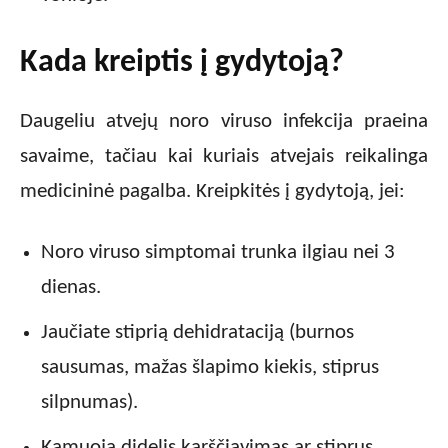
Kada kreiptis į gydytoją?
Daugeliu atvejų noro viruso infekcija praeina
savaime, tačiau kai kuriais atvejais reikalinga
medicininė pagalba. Kreipkitės į gydytoją, jei:
Noro viruso simptomai trunka ilgiau nei 3
dienas.
Jaučiate stiprią dehidrataciją (burnos
sausumas, mažas šlapimo kiekis, stiprus
silpnumas).
Kamuoja didelis karščiavimas ar stiprus