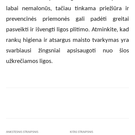
labai nemalonūs, tačiau tinkama priežiūra ir
prevencinės priemonės gali padėti greitai
pasveikti ir išvengti ligos plitimo. Atminkite, kad
rankų higiena ir atsargus maisto tvarkymas yra
svarbiausi žingsniai apsisaugoti nuo šios
užkrečiamos ligos.
Facebook
X
Pinterest
Wha
ANKSTESNIS STRAIPSNIS
KITAS STRAIPSNIS