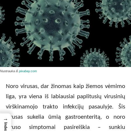
Nuotrauka iš
pixabay.com
Noro virusas, dar žinomas kaip žiemos vėmimo
liga, yra viena iš labiausiai paplitusių virusinių
virškinamojo trakto infekcijų pasaulyje. Šis
virusas sukelia ūmią gastroenteritą, o noro
→
Index
viruso simptomai pasireiškia – sunkiu