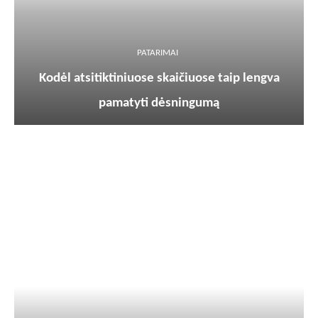
PATARIMAI
Kodėl atsitiktiniuose skaičiuose taip lengva
pamatyti dėsningumą