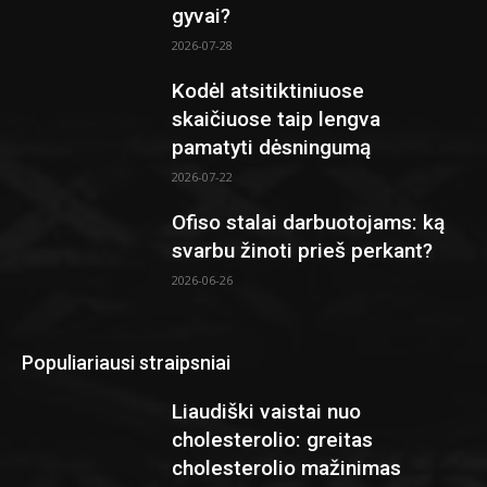
gyvai?
2026-07-28
Kodėl atsitiktiniuose
skaičiuose taip lengva
pamatyti dėsningumą
2026-07-22
Ofiso stalai darbuotojams: ką
svarbu žinoti prieš perkant?
2026-06-26
Populiariausi straipsniai
Liaudiški vaistai nuo
cholesterolio: greitas
cholesterolio mažinimas