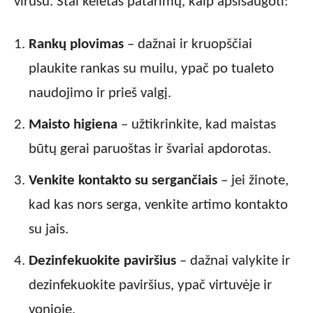
virusu. Štai keletas patarimų, kaip apsisaugoti:
Rankų plovimas
– dažnai ir kruopščiai
plaukite rankas su muilu, ypač po tualeto
naudojimo ir prieš valgį.
Maisto higiena
– užtikrinkite, kad maistas
būtų gerai paruoštas ir švariai apdorotas.
Venkite kontakto su sergančiais
– jei žinote,
kad kas nors serga, venkite artimo kontakto
su jais.
Dezinfekuokite paviršius
– dažnai valykite ir
dezinfekuokite paviršius, ypač virtuvėje ir
vonioje.