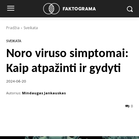
Pradžia
Sveikata
SVEIKATA
Noro viruso simptomai:
Kaip atpažinti ir gydyti
2024-06-20
Autorius:
Mindaugas Jankauskas
0
Facebook
X
Pinterest
Wha