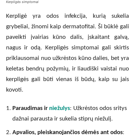
Kerpligės simptomai
Kerpligė yra odos infekcija, kurią sukelia
grybeliai, žinomi kaip dermatofitai. Ši būklė gali
paveikti įvairias kūno dalis, įskaitant galvą,
nagus ir odą. Kerpligės simptomai gali skirtis
priklausomai nuo užkrėstos kūno dalies, bet yra
keletas bendrų požymių, ir liaudiški vaistai nuo
kerpligės gali būti vienas iš būdų, kaip su jais
kovoti.
Paraudimas ir
niežulys
: Užkrėstos odos sritys
dažnai parausta ir sukelia stiprų niežulį.
Apvalios, pleiskanojančios dėmės ant odos
: