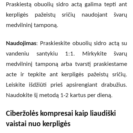
Praskiestą obuolių sidro actą galima tepti ant
kerpligės pažeistų sričių naudojant švarų
medvilninį tamponą.
Naudojimas
: Praskieskite obuolių sidro actą su
vandeniu santykiu 1:1. Mirkykite švarų
medvilninį tamponą arba tvarstį praskiestame
acte ir tepkite ant kerpligės pažeistų sričių.
Leiskite išdžiūti prieš apsirengiant drabužius.
Naudokite šį metodą 1-2 kartus per dieną.
Ciberžolės kompresai kaip liaudiški
vaistai nuo kerpligės