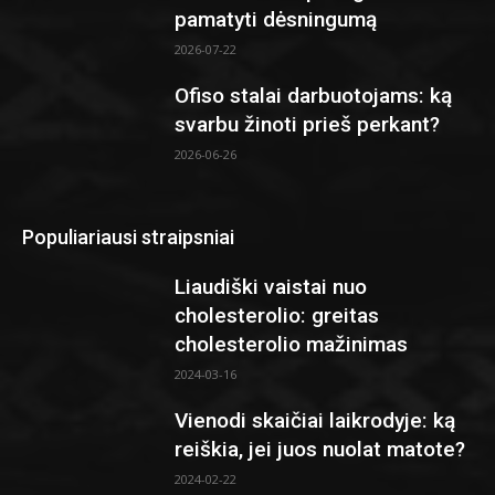
pamatyti dėsningumą
2026-07-22
Ofiso stalai darbuotojams: ką
svarbu žinoti prieš perkant?
2026-06-26
Populiariausi straipsniai
Liaudiški vaistai nuo
cholesterolio: greitas
cholesterolio mažinimas
2024-03-16
Vienodi skaičiai laikrodyje: ką
reiškia, jei juos nuolat matote?
2024-02-22