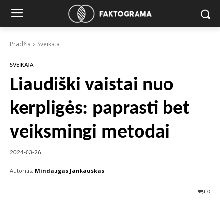
Pradžia
Sveikata
SVEIKATA
Liaudiški vaistai nuo
kerpligės: paprasti bet
veiksmingi metodai
2024-03-26
Autorius:
Mindaugas Jankauskas
0
Facebook
X
Pinterest
Wha