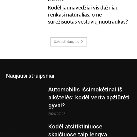
PRAMOGOS
Kodėl jaunavedžiai vis dažniau
renkasi natūralias, o ne
surežisuotas vestuvių nuotraukas?
Užkrauti daugiau
Naujausi straipsniai
Automobilis išsimokėtinai iš
aikštelės: kodėl verta apžiūrėti
gyvai?
2026-07-28
Kodėl atsitiktiniuose
skaičiuose taip lengva