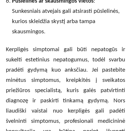
Pūslelinės ar skausmingos vietos
:
Sunkesniais atvejais gali atsirasti pūslelinės,
kurios skleidžia skystį arba tampa
skausmingos.
Kerpligės simptomai gali būti nepatogūs ir
sukelti estetinius nepatogumus, todėl svarbu
pradėti gydymą kuo anksčiau. Jei pastebite
minėtus simptomus, kreipkitės į sveikatos
priežiūros specialistą, kuris galės patvirtinti
diagnozę ir paskirti tinkamą gydymą. Nors
liaudiški vaistai nuo kerpligės gali padėti
švelninti simptomus, profesionali medicininė