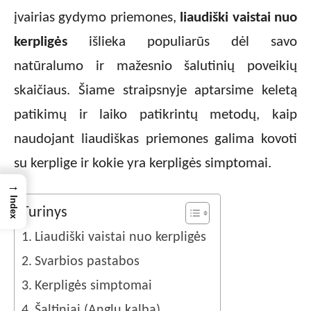
įvairias gydymo priemones,
liaudiški vaistai nuo
kerpligės
išlieka populiarūs dėl savo
natūralumo ir mažesnio šalutinių poveikių
skaičiaus. Šiame straipsnyje aptarsime keletą
patikimų ir laiko patikrintų metodų, kaip
naudojant liaudiškas priemones galima kovoti
su kerplige ir kokie yra kerpligės simptomai.
→
Index
Turinys
Liaudiški vaistai nuo kerpligės
Svarbios pastabos
Kerpligės simptomai
Šaltiniai (Anglų kalba)