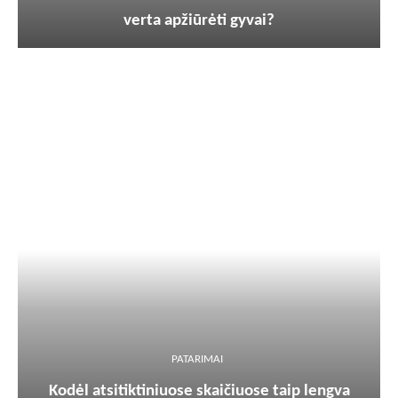
verta apžiūrėti gyvai?
PATARIMAI
Kodėl atsitiktiniuose skaičiuose taip lengva