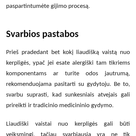
paspartintumėte gijimo procesą.
Svarbios pastabos
Prieš pradedant bet kokį liaudišką vaistą nuo
kerpligės, ypač jei esate alergiški tam tikriems
komponentams ar turite odos jautrumą,
rekomenduojama pasitarti su gydytoju. Be to,
svarbu suprasti, kad sunkesniais atvejais gali
prireikti ir tradicinio medicininio gydymo.
Liaudiški vaistai nuo kerpligės gali būti
veiksmingi, tačiau svarbiausia yra ne tik