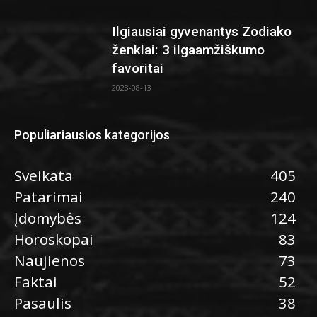
Ilgiausiai gyvenantys Zodiako
ženklai: 3 ilgaamžiškumo
favoritai
2023-08-13
Populiariausios kategorijos
Sveikata
405
Patarimai
240
Įdomybės
124
Horoskopai
83
Naujienos
73
Faktai
52
Pasaulis
38