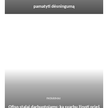
pamatyti dėsningumą
PATARIMAI
Ofiso stalai darbuotojams: ką svarbu žinoti prieš