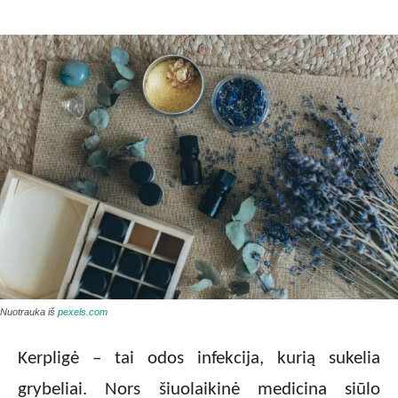
Nuotrauka iš
pexels.com
Kerpligė – tai odos infekcija, kurią sukelia
grybeliai. Nors šiuolaikinė medicina siūlo