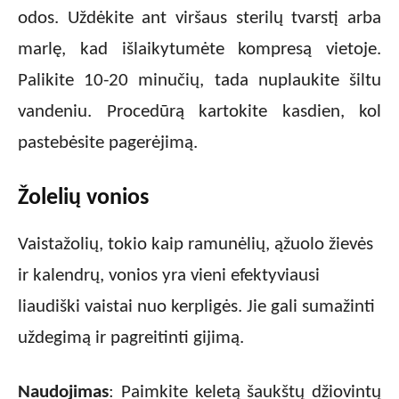
odos. Uždėkite ant viršaus sterilų tvarstį arba
marlę, kad išlaikytumėte kompresą vietoje.
Palikite 10-20 minučių, tada nuplaukite šiltu
vandeniu. Procedūrą kartokite kasdien, kol
pastebėsite pagerėjimą.
Žolelių vonios
Vaistažolių, tokio kaip ramunėlių, ąžuolo žievės
ir kalendrų, vonios yra vieni efektyviausi
liaudiški vaistai nuo kerpligės. Jie gali sumažinti
uždegimą ir pagreitinti gijimą.
Naudojimas
: Paimkite keletą šaukštų džiovintų