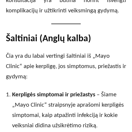
konsultacija yra būtina norint išvengti
komplikacijų ir užtikrinti veiksmingą gydymą.
Šaltiniai (Anglų kalba)
Čia yra du labai vertingi šaltiniai iš „Mayo
Clinic“ apie kerpligę, jos simptomus, priežastis ir
gydymą:
Kerpligės simptomai ir priežastys
– Šiame
„Mayo Clinic“ straipsnyje aprašomi kerpligės
simptomai, kaip atpažinti infekciją ir kokie
veiksniai didina užsikrėtimo riziką.