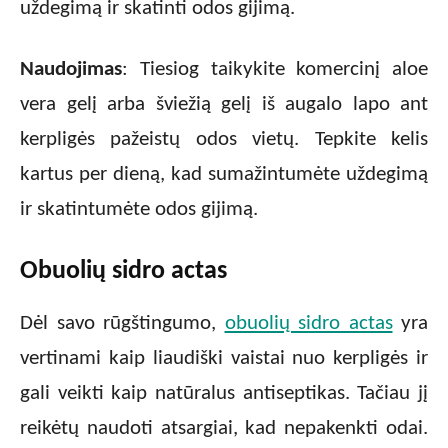
uždegimą ir skatinti odos gijimą.
Naudojimas
: Tiesiog taikykite komercinį aloe
vera gelį arba šviežią gelį iš augalo lapo ant
kerpligės pažeistų odos vietų. Tepkite kelis
kartus per dieną, kad sumažintumėte uždegimą
ir skatintumėte odos gijimą.
Obuolių sidro actas
Dėl savo rūgštingumo,
obuolių sidro actas
yra
vertinami kaip liaudiški vaistai nuo kerpligės ir
gali veikti kaip natūralus antiseptikas. Tačiau jį
reikėtų naudoti atsargiai, kad nepakenkti odai.