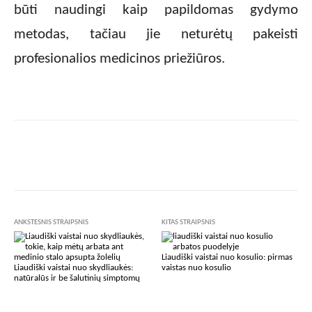
būti naudingi kaip papildomas gydymo
metodas, tačiau jie neturėtų pakeisti
profesionalios medicinos priežiūros.
Facebook
X
Pinterest
Wha
ANKSTESNIS STRAIPSNIS
KITAS STRAIPSNIS
Liaudiški vaistai nuo kosulio: pirmas
Liaudiški vaistai nuo skydliaukės:
vaistas nuo kosulio
natūralūs ir be šalutinių simptomų