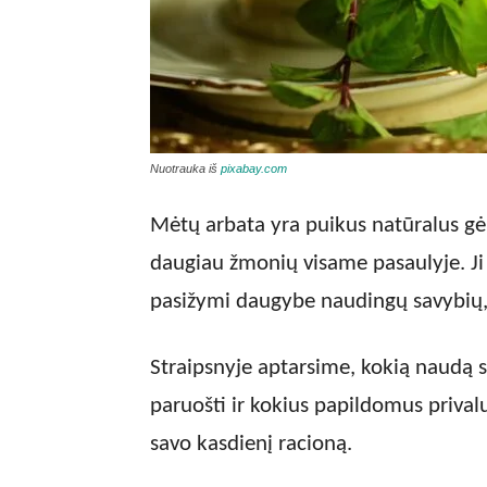
Nuotrauka iš
pixabay.com
Mėtų arbata yra puikus natūralus gėr
daugiau žmonių visame pasaulyje. Ji n
pasižymi daugybe naudingų savybių, 
Straipsnyje aptarsime, kokią naudą s
paruošti ir kokius papildomus privalum
savo kasdienį racioną.