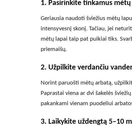
1. Pasirinkite tinkamus mėtų
Geriausia naudoti šviežius mėtų lapu
intensyvesnį skonį. Tačiau, jei neturi
mėtų lapai taip pat puikiai tiks. Svar
priemaišų.
2. Užpilkite verdančiu vande
Norint paruošti mėtų arbatą, užpilk
Paprastai viena ar dvi šakelės švieži
pakankami vienam puodeliui arbato
3. Laikykite uždengtą 5–10 m