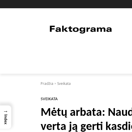
PAGRINDINIS
PASAULIS
FAKTAI
Pradžia
Sveikata
SVEIKATA
Mėtų arbata: Nauda
→
Index
verta ją gerti kasd