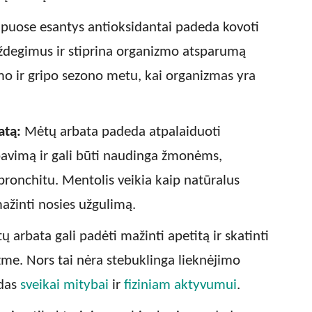
puose esantys antioksidantai padeda kovoti
 uždegimus ir stiprina organizmo atsparumą
mo ir gripo sezono metu, kai organizmas yra
atą:
Mėtų arbata padeda atpalaiduoti
avimą ir gali būti naudinga žmonėms,
bronchitu. Mentolis veikia kaip natūralus
ažinti nosies užgulimą.
 arbata gali padėti mažinti apetitą ir skatinti
zme. Nors tai nėra stebuklinga lieknėjimo
ldas
sveikai mitybai
ir
fiziniam aktyvumui
.