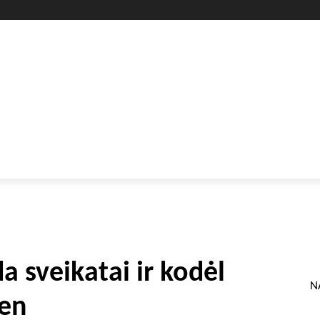
GYVENIMO BŪDAS
SVEIKATA
HOROSKOPAI
GAMTA
 sveikatai ir kodėl
N
ien