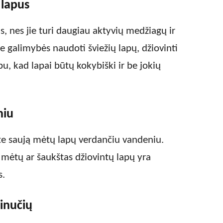
 lapus
s, nes jie turi daugiau aktyvių medžiagų ir
te galimybės naudoti šviežių lapų, džiovinti
bu, kad lapai būtų kokybiški ir be jokių
niu
ite saują mėtų lapų verdančiu vandeniu.
ų mėtų ar šaukštas džiovintų lapų yra
s.
inučių