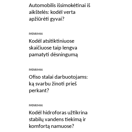
Automobilis išsimokėtinai iš
aikštelės: kodėl verta
apžiūrėti gyvai?
PATARIMAI
Kodėl atsitiktiniuose
skaičiuose taip lengva
pamatyti dėsningumą
PATARIMAI
Ofiso stalai darbuotojams:
ką svarbu žinoti prieš
perkant?
PATARIMAI
Kodėl hidroforas užtikrina
stabilų vandens tiekimą ir
komfortą namuose?