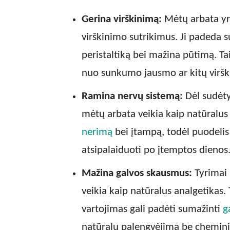
Gerina virškinimą:
Mėtų arbata yr
virškinimo sutrikimus. Ji padeda 
peristaltiką bei mažina pūtimą. Ta
nuo sunkumo jausmo ar kitų virš
Ramina nervų sistemą:
Dėl sudėty
mėtų arbata veikia kaip natūralu
nerimą
bei įtampą, todėl puodelis 
atsipalaiduoti po įtemptos dienos
Mažina galvos skausmus:
Tyrimai 
veikia kaip natūralus analgetikas. 
vartojimas gali padėti sumažinti
g
natūralų palengvėjimą be chemini