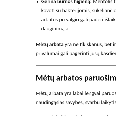
Gerina burnos higieną:
Mentolis t
kovoti su bakterijomis, sukelianč
arbatos po valgio gali padėti išlai
dauginimąsi.
Mėtų arbata
yra ne tik skanus, bet i
privalumai gali pagerinti jūsų kasdie
Mėtų arbatos paruošim
Mėtų arbata yra labai lengvai paruoši
naudingąsias savybes, svarbu laikytis