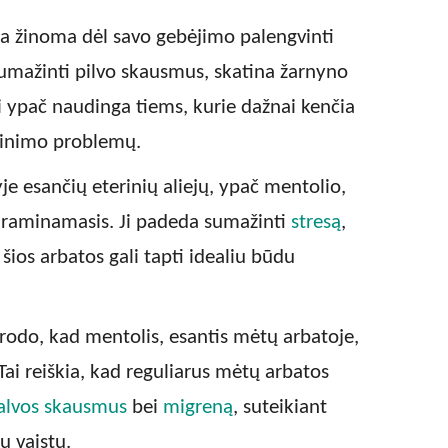
a žinoma dėl savo gebėjimo palengvinti
sumažinti pilvo skausmus, skatina žarnyno
i ypač naudinga tiems, kurie dažnai kenčia
kinimo problemų.
je esančių eterinių aliejų, ypač mentolio,
s raminamasis. Ji padeda sumažinti
stresą
,
šios arbatos gali tapti idealiu būdu
.
rodo, kad mentolis, esantis mėtų arbatoje,
Tai reiškia, kad reguliarus mėtų arbatos
alvos skausmus
bei
migreną
, suteikiant
ų vaistų.