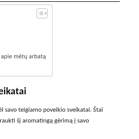
 apie mėtų arbatą
eikatai
l savo teigiamo poveikio sveikatai. Štai
traukti šį aromatingą gėrimą į savo