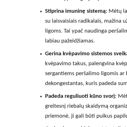
Stiprina imuninę sistemą:
Mėtų la
su laisvaisiais radikalais, mažina
ligoms. Tai ypač naudinga peršali
labiau pažeidžiamas.
Gerina kvėpavimo sistemos sveik
kvėpavimo takus, palengvina kvėp
sergantiems peršalimo ligomis ar 
dekongestantas, kuris padeda sum
Padeda reguliuoti kūno svorį:
Mėtų
greitesnį riebalų skaidymą organi
priemonė, ji gali būti puikus papi