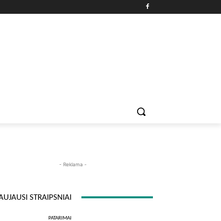
PATARIMAI
ĮDOMYBĖS
MAISTAS
ISTORIJOS
RE
- Reklama -
AUJAUSI STRAIPSNIAI
PATARIMAI