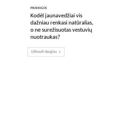
PRAMOGOS
Kodėl jaunavedžiai vis
dažniau renkasi natūralias,
o ne surežisuotas vestuvių
nuotraukas?
Užkrauti daugiau