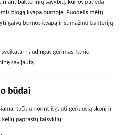
uri antibakterinių savybių, kurios padeda
iomis blogą kvapą burnoje. Puodelis mėtų
kyti gaivų burnos kvapą ir sumažinti bakterijų
r sveikatai naudingas gėrimas, kurio
ninę savijautą.
o būdai
ama, tačiau norint išgauti geriausią skonį ir
 kelių paprastų taisyklių: