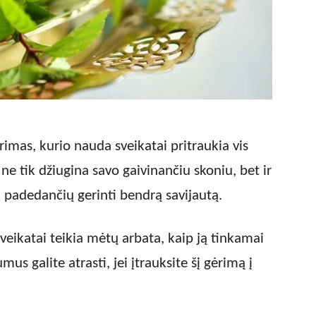
imas, kurio nauda sveikatai pritraukia vis
e tik džiugina savo gaivinančiu skoniu, bet ir
padedančių gerinti bendrą savijautą.
veikatai teikia mėtų arbata, kaip ją tinkamai
us galite atrasti, jei įtrauksite šį gėrimą į