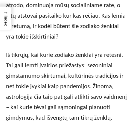
atrodo, dominuoja mūsų socialiniame rate, o
→
kitų atstovai pasitaiko kur kas rečiau. Kas lemia
Index
šį retumą, ir kodėl būtent šie zodiako ženklai
yra tokie išskirtiniai?
Iš tikrųjų, kai kurie zodiako ženklai yra retesni.
Tai gali lemti įvairios priežastys: sezoniniai
gimstamumo skirtumai, kultūrinės tradicijos ir
net tokie įvykiai kaip pandemijos. Žinoma,
astrologija čia taip pat gali atlikti savo vaidmenį
– kai kurie tėvai gali sąmoningai planuoti
gimdymus, kad išvengtų tam tikrų ženklų.