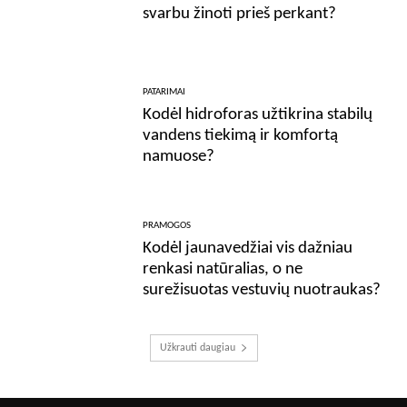
svarbu žinoti prieš perkant?
PATARIMAI
Kodėl hidroforas užtikrina stabilų
vandens tiekimą ir komfortą
namuose?
PRAMOGOS
Kodėl jaunavedžiai vis dažniau
renkasi natūralias, o ne
surežisuotas vestuvių nuotraukas?
Užkrauti daugiau