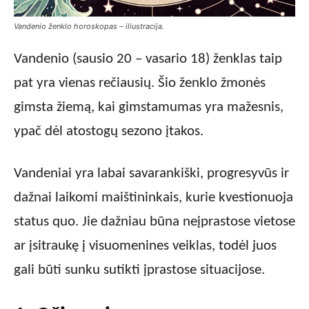
Vandenio ženklo horoskopas – iliustracija.
Vandenio (sausio 20 – vasario 18) ženklas taip
pat yra vienas rečiausių. Šio ženklo žmonės
gimsta žiemą, kai gimstamumas yra mažesnis,
ypač dėl atostogų sezono įtakos.
Vandeniai yra labai savarankiški, progresyvūs ir
dažnai laikomi maištininkais, kurie kvestionuoja
status quo. Jie dažniau būna neįprastose vietose
ar įsitraukę į visuomenines veiklas, todėl juos
gali būti sunku sutikti įprastose situacijose.