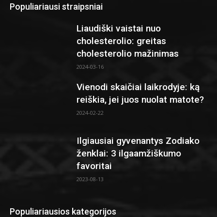
Populiariausi straipsniai
Liaudiški vaistai nuo
cholesterolio: greitas
cholesterolio mažinimas
2024-03-16
Vienodi skaičiai laikrodyje: ką
reiškia, jei juos nuolat matote?
2024-02-22
Ilgiausiai gyvenantys Zodiako
ženklai: 3 ilgaamžiškumo
favoritai
2023-08-13
Populiariausios kategorijos