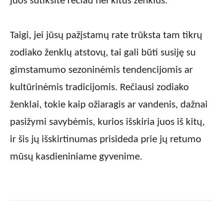
juos sutiksite rečiau nei kitus ženklus.
Taigi, jei jūsų pažįstamų rate trūksta tam tikrų
zodiako ženklų atstovų, tai gali būti susiję su
gimstamumo sezoninėmis tendencijomis ar
kultūrinėmis tradicijomis. Rečiausi zodiako
ženklai, tokie kaip ožiaragis ar vandenis, dažnai
pasižymi savybėmis, kurios išskiria juos iš kitų,
ir šis jų išskirtinumas prisideda prie jų retumo
mūsų kasdieniniame gyvenime.