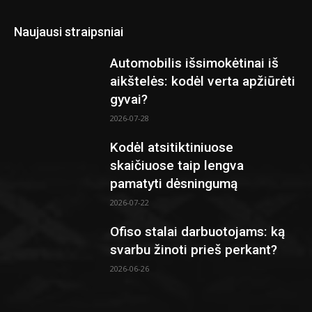
Naujausi straipsniai
Automobilis išsimokėtinai iš
aikštelės: kodėl verta apžiūrėti
gyvai?
2026-07-28
Kodėl atsitiktiniuose
skaičiuose taip lengva
pamatyti dėsningumą
2026-07-22
Ofiso stalai darbuotojams: ką
svarbu žinoti prieš perkant?
2026-06-26