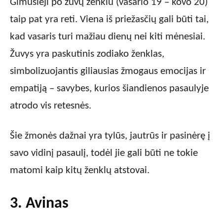
Gimusieji po žuvų ženklu (vasario 19 – kovo 20)
taip pat yra reti. Viena iš priežasčių gali būti tai,
kad vasaris turi mažiau dienų nei kiti mėnesiai.
Žuvys yra paskutinis zodiako ženklas,
simbolizuojantis giliausias žmogaus emocijas ir
empatiją – savybes, kurios šiandienos pasaulyje
atrodo vis retesnės.
Šie žmonės dažnai yra tylūs, jautrūs ir pasinėrę į
savo vidinį pasaulį, todėl jie gali būti ne tokie
matomi kaip kitų ženklų atstovai.
3. Avinas