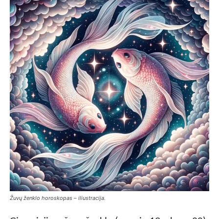
Žuvų ženklo horoskopas – iliustracija.