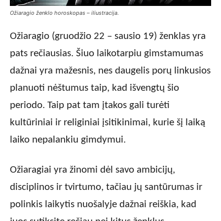
Ožiaragio ženklo horoskopas – iliustracija.
Ožiaragio (gruodžio 22 – sausio 19) ženklas yra
pats rečiausias. Šiuo laikotarpiu gimstamumas
dažnai yra mažesnis, nes daugelis porų linkusios
planuoti nėštumus taip, kad išvengtų šio
periodo. Taip pat tam įtakos gali turėti
kultūriniai ir religiniai įsitikinimai, kurie šį laiką
laiko nepalankiu gimdymui.
Ožiaragiai yra žinomi dėl savo ambicijų,
disciplinos ir tvirtumo, tačiau jų santūrumas ir
polinkis laikytis nuošalyje dažnai reiškia, kad