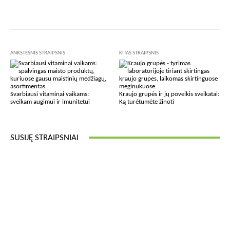
Facebook
X
Pinterest
Wha
ANKSTESNIS STRAIPSNIS
KITAS STRAIPSNIS
Svarbiausi vitaminai vaikams:
Kraujo grupės ir jų poveikis sveikatai:
sveikam augimui ir imunitetui
Ką turėtumėte žinoti
SUSIJĘ STRAIPSNIAI