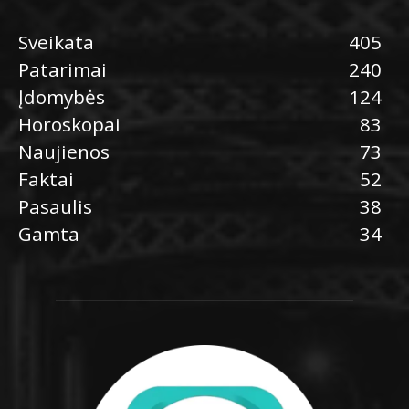
Sveikata
405
Patarimai
240
Įdomybės
124
Horoskopai
83
Naujienos
73
Faktai
52
Pasaulis
38
Gamta
34