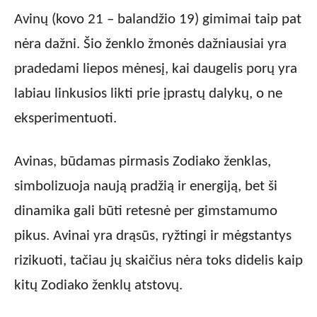
Avinų (kovo 21 – balandžio 19) gimimai taip pat
nėra dažni. Šio ženklo žmonės dažniausiai yra
pradedami liepos mėnesį, kai daugelis porų yra
labiau linkusios likti prie įprastų dalykų, o ne
eksperimentuoti.
Avinas, būdamas pirmasis Zodiako ženklas,
simbolizuoja naują pradžią ir energiją, bet ši
dinamika gali būti retesnė per gimstamumo
pikus. Avinai yra drąsūs, ryžtingi ir mėgstantys
rizikuoti, tačiau jų skaičius nėra toks didelis kaip
kitų Zodiako ženklų atstovų.