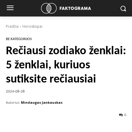
Pradžia
Horoskopai
BE KATEGORIJOS
Rečiausi zodiako ženklai:
5 ženklai, kuriuos
sutiksite rečiausiai
2024-08-28
Autorius:
Mindaugas Jankauskas
0
Facebook
X
Pinterest
Wha