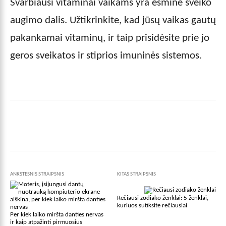
Svarbiausi vitaminai vaikams yra esminė sveiko
augimo dalis. Užtikrinkite, kad jūsų vaikas gautų
pakankamai vitaminų, ir taip prisidėsite prie jo
geros sveikatos ir stiprios imuninės sistemos.
Facebook
X
Pinterest
Wha
ANKSTESNIS STRAIPSNIS
KITAS STRAIPSNIS
Rečiausi zodiako ženklai: 5 ženklai,
kuriuos sutiksite rečiausiai
Per kiek laiko miršta danties nervas
ir kaip atpažinti pirmuosius