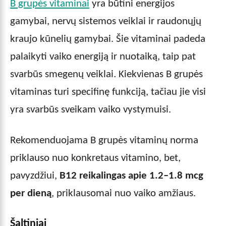
B grupės vitaminai
yra būtini energijos
gamybai, nervų sistemos veiklai ir raudonųjų
kraujo kūnelių gamybai. Šie vitaminai padeda
palaikyti vaiko energiją ir nuotaiką, taip pat
svarbūs smegenų veiklai. Kiekvienas B grupės
vitaminas turi specifinę funkciją, tačiau jie visi
yra svarbūs sveikam vaiko vystymuisi.
Rekomenduojama B grupės vitaminų norma
priklauso nuo konkretaus vitamino, bet,
pavyzdžiui,
B12 reikalingas apie 1.2–1.8 mcg
per dieną
, priklausomai nuo vaiko amžiaus.
Šaltiniai