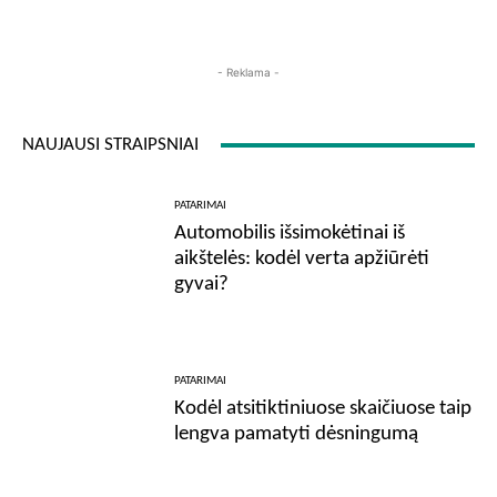
- Reklama -
NAUJAUSI STRAIPSNIAI
PATARIMAI
Automobilis išsimokėtinai iš
aikštelės: kodėl verta apžiūrėti
gyvai?
PATARIMAI
Kodėl atsitiktiniuose skaičiuose taip
lengva pamatyti dėsningumą