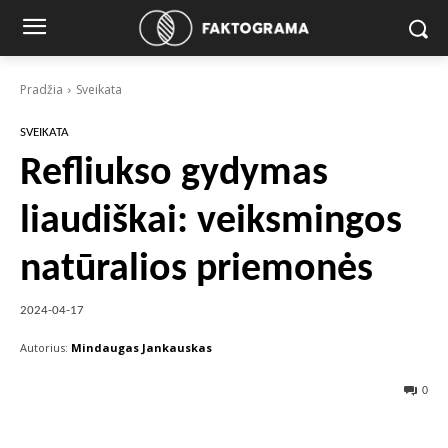
Pradžia
Sveikata
SVEIKATA
Refliukso gydymas
liaudiškai: veiksmingos
natūralios priemonės
2024-04-17
Autorius:
Mindaugas Jankauskas
0
Facebook
X
Pinterest
Wha