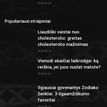
2026-06-26
Populiariausi straipsniai
Liaudiški vaistai nuo
cholesterolio: greitas
cholesterolio mažinimas
2024-03-16
Vienodi skaičiai laikrodyje: ką
reiškia, jei juos nuolat matote?
2024-02-22
Ilgiausiai gyvenantys Zodiako
ženklai: 3 ilgaamžiškumo
favoritai
2023-08-13