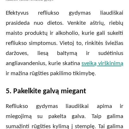
Efektyvus refliukso gydymas liaudiškai
prasideda nuo dietos. Venkite aštrių, riebių
maisto produktų ir alkoholio, kurie gali sukelti
refliukso simptomus. Vietoj to, rinkitės šviežias
daržoves, liesą baltymą ir sudėtinius
angliavandenius, kurie skatina
sveiką virškinimą
ir mažina rūgšties pakilimo tikimybę.
5. Pakelkite galvą miegant
Refliukso gydymas liaudiškai apima ir
miegojimą su pakelta galva. Taip galima
sumažinti rūgšties kylimą į stemplę. Tai galima