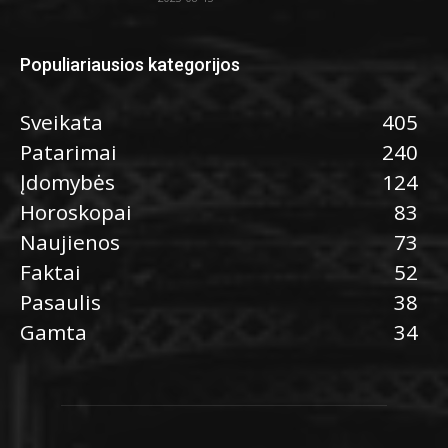
Populiariausios kategorijos
Sveikata
405
Patarimai
240
Įdomybės
124
Horoskopai
83
Naujienos
73
Faktai
52
Pasaulis
38
Gamta
34