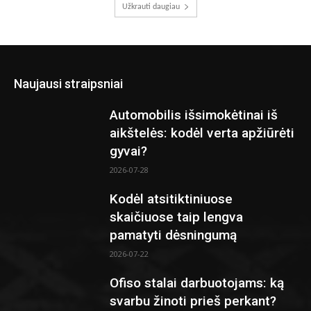
Užkrauti daugiau
Naujausi straipsniai
Automobilis išsimokėtinai iš
aikštelės: kodėl verta apžiūrėti
gyvai?
2026-07-28
Kodėl atsitiktiniuose
skaičiuose taip lengva
pamatyti dėsningumą
2026-07-22
Ofiso stalai darbuotojams: ką
svarbu žinoti prieš perkant?