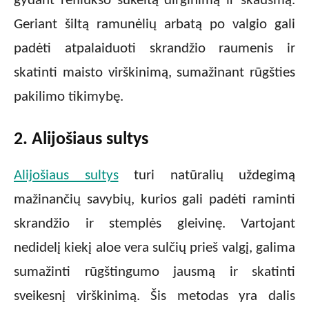
gydant refliukso sukeltą dirginimą ir skausmą.
Geriant šiltą ramunėlių arbatą po valgio gali
padėti atpalaiduoti skrandžio raumenis ir
skatinti maisto virškinimą, sumažinant rūgšties
pakilimo tikimybę.
2. Alijošiaus sultys
Alijošiaus sultys
turi natūralių uždegimą
mažinančių savybių, kurios gali padėti raminti
skrandžio ir stemplės gleivinę. Vartojant
nedidelį kiekį aloe vera sulčių prieš valgį, galima
sumažinti rūgštingumo jausmą ir skatinti
sveikesnį virškinimą. Šis metodas yra dalis