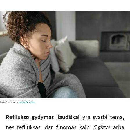
Nuotrauka iš
pexels.com
Refliukso gydymas liaudiškai
yra svarbi tema,
nes refliuksas, dar žinomas kaip rūgštys arba