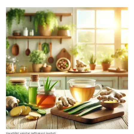
liaudiški vaistai refliuksui gydyti