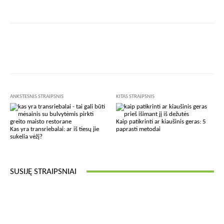
Facebook
X
Pinterest
Wha
ANKSTESNIS STRAIPSNIS
KITAS STRAIPSNIS
Kaip patikrinti ar kiaušinis geras: 5
Kas yra transriebalai: ar iš tiesų jie
paprasti metodai
sukelia vėžį?
SUSIJĘ STRAIPSNIAI