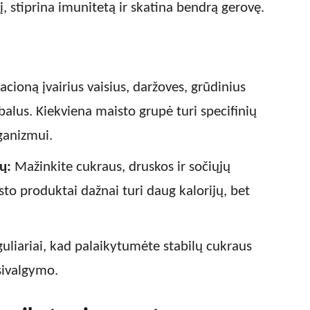
į, stiprina imunitetą ir skatina bendrą gerovę.
racioną įvairius vaisius, daržoves, grūdinius
balus. Kiekviena maisto grupė turi specifinių
ganizmui.
ų:
Mažinkite cukraus, druskos ir sočiųjų
sto produktai dažnai turi daug kalorijų, bet
uliariai, kad palaikytumėte stabilų cukraus
sivalgymo.