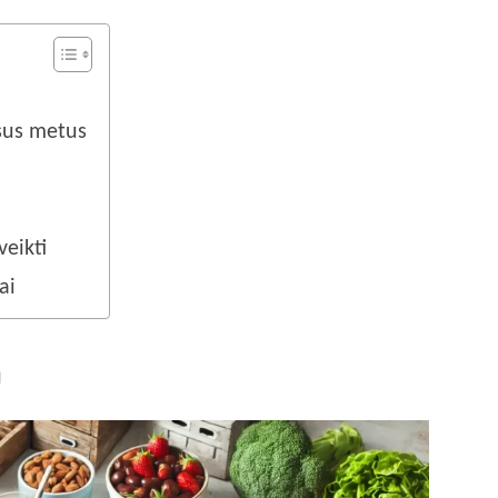
isus metus
veikti
ai
a