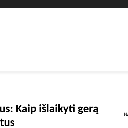
GYVENIMO BŪDAS
SVEIKATA
HOROSKOPAI
GAMTA
s: Kaip išlaikyti gerą
N
etus