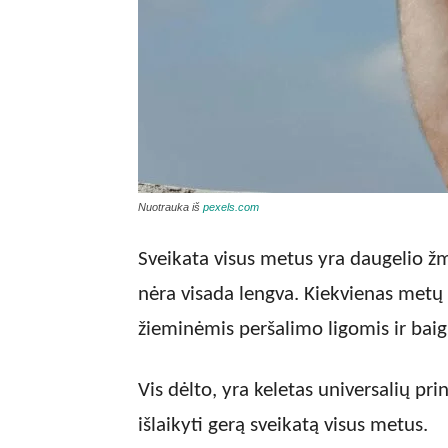
Nuotrauka iš
pexels.com
Sveikata visus metus yra daugelio žmo
nėra visada lengva. Kiekvienas metų l
žieminėmis peršalimo ligomis ir baigi
Vis dėlto, yra keletas universalių pri
išlaikyti gerą sveikatą visus metus.