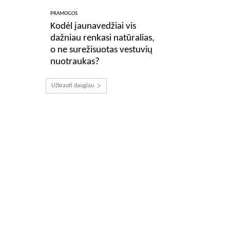
PRAMOGOS
Kodėl jaunavedžiai vis
dažniau renkasi natūralias,
o ne surežisuotas vestuvių
nuotraukas?
Užkrauti daugiau