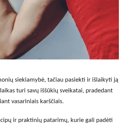
nių siekiamybė, tačiau pasiekti ir išlaikyti ją
aikas turi savų iššūkių sveikatai, pradedant
ant vasariniais karščiais.
ncipų ir praktinių patarimų, kurie gali padėti