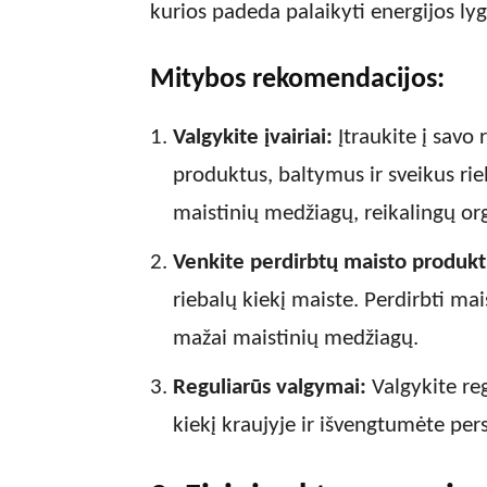
kurios padeda palaikyti energijos lyg
Mitybos rekomendacijos:
Valgykite įvairiai:
Įtraukite į savo 
produktus, baltymus ir sveikus rie
maistinių medžiagų, reikalingų or
Venkite perdirbtų maisto produkt
riebalų kiekį maiste. Perdirbti mai
mažai maistinių medžiagų.
Reguliarūs valgymai:
Valgykite reg
kiekį kraujyje ir išvengtumėte per