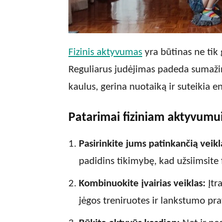
Fizinis aktyvumas
yra būtinas ne tik g
Reguliarus judėjimas padeda sumažinti
kaulus, gerina nuotaiką ir suteikia en
Patarimai fiziniam aktyvumui
Pasirinkite jums patinkančią veikl
padidins tikimybę, kad užsiimsite fi
Kombinuokite įvairias veiklas:
Įtr
jėgos treniruotes ir lankstumo pra