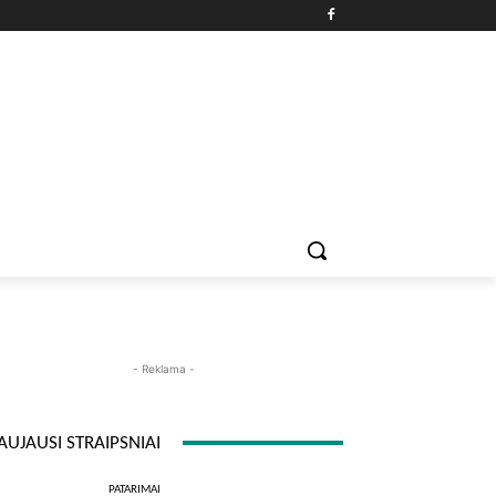
PATARIMAI
ĮDOMYBĖS
MAISTAS
ISTORIJOS
RE
- Reklama -
AUJAUSI STRAIPSNIAI
PATARIMAI