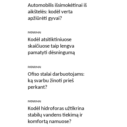
Automobilis išsimokėtinai iš
aikštelės: kodėl verta
apžiūrėti gyvai?
PATARIMAI
Kodėl atsitiktiniuose
skaičiuose taip lengva
pamatyti dėsningumą
PATARIMAI
Ofiso stalai darbuotojams:
ką svarbu žinoti prieš
perkant?
PATARIMAI
Kodėl hidroforas užtikrina
stabilų vandens tiekimą ir
komfortą namuose?