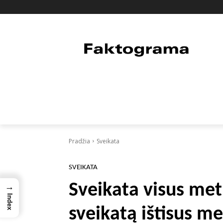
PAGRINDINIS
PASAULIS
FAKTAI
Pradžia
Sveikata
SVEIKATA
Sveikata visus metu
→
Index
sveikatą ištisus m