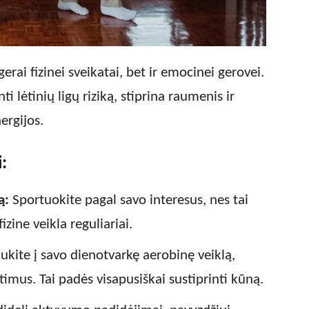
erai fizinei sveikatai, bet ir emocinei gerovei.
 lėtinių ligų riziką, stiprina raumenis ir
ergijos.
:
ą:
Sportuokite pagal savo interesus, nes tai
zine veikla reguliariai.
aukite į savo dienotvarkę aerobinę veiklą,
timus. Tai padės visapusiškai sustiprinti kūną.