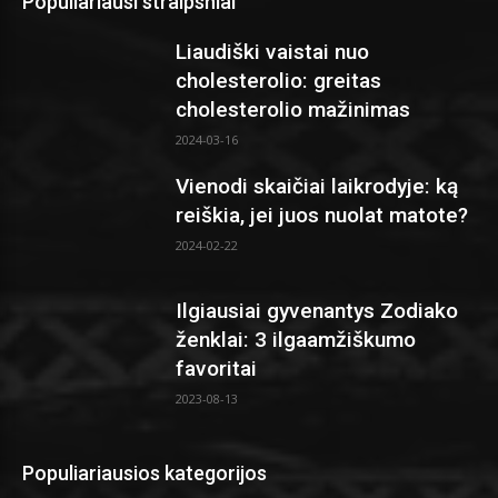
Populiariausi straipsniai
Liaudiški vaistai nuo
cholesterolio: greitas
cholesterolio mažinimas
2024-03-16
Vienodi skaičiai laikrodyje: ką
reiškia, jei juos nuolat matote?
2024-02-22
Ilgiausiai gyvenantys Zodiako
ženklai: 3 ilgaamžiškumo
favoritai
2023-08-13
Populiariausios kategorijos