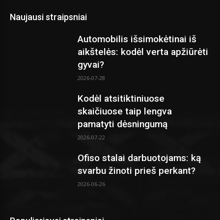
Naujausi straipsniai
Automobilis išsimokėtinai iš
aikštelės: kodėl verta apžiūrėti
gyvai?
2026-07-28
Kodėl atsitiktiniuose
skaičiuose taip lengva
pamatyti dėsningumą
2026-07-22
Ofiso stalai darbuotojams: ką
svarbu žinoti prieš perkant?
2026-06-26