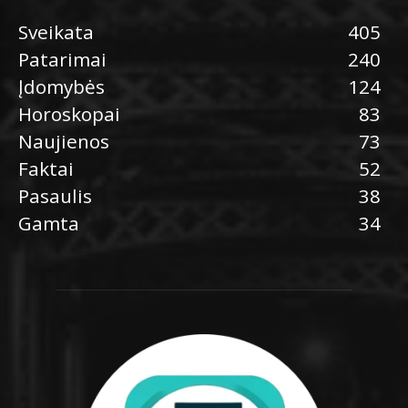
Sveikata
405
Patarimai
240
Įdomybės
124
Horoskopai
83
Naujienos
73
Faktai
52
Pasaulis
38
Gamta
34