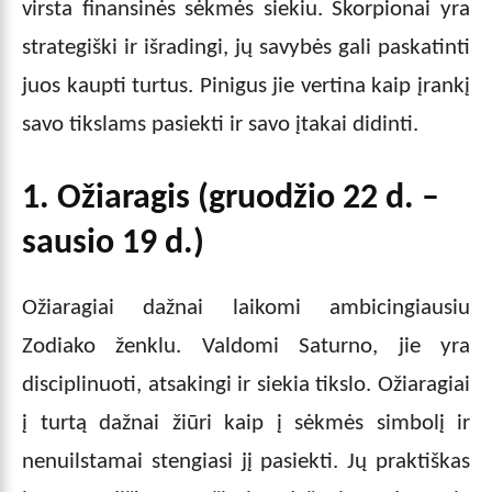
virsta finansinės sėkmės siekiu. Skorpionai yra
strategiški ir išradingi, jų savybės gali paskatinti
juos kaupti turtus. Pinigus jie vertina kaip įrankį
savo tikslams pasiekti ir savo įtakai didinti.
1. Ožiaragis (gruodžio 22 d. –
sausio 19 d.)
Ožiaragiai dažnai laikomi ambicingiausiu
Zodiako ženklu. Valdomi Saturno, jie yra
disciplinuoti, atsakingi ir siekia tikslo. Ožiaragiai
į turtą dažnai žiūri kaip į sėkmės simbolį ir
nenuilstamai stengiasi jį pasiekti. Jų praktiškas