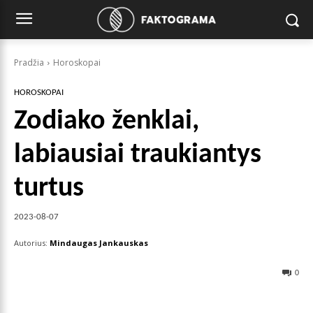
Pradžia
Horoskopai
HOROSKOPAI
Zodiako ženklai,
labiausiai traukiantys
turtus
2023-08-07
Autorius:
Mindaugas Jankauskas
0
Facebook
X
Pinterest
Wha