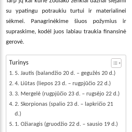
Tarp jų kai kurie Zodiako ženklai dažnai siejami
su ypatingu potraukiu turtui ir materialinei
sėkmei. Panagrinėkime šiuos požymius ir
supraskime, kodėl juos labiau traukia finansinė
gerovė.
Turinys
5. Jautis (balandžio 20 d. – gegužės 20 d.)
4. Liūtas (liepos 23 d. – rugpjūčio 22 d.)
3. Mergelė (rugpjūčio 23 d. – rugsėjo 22 d.)
2. Skorpionas (spalio 23 d. – lapkričio 21
d.)
1. Ožiaragis (gruodžio 22 d. – sausio 19 d.)