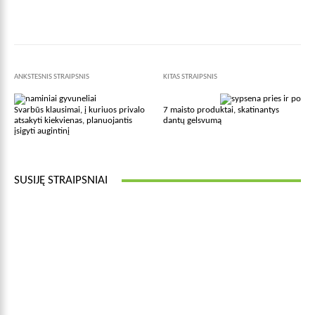
Facebook
X
Pinterest
Wha
ANKSTESNIS STRAIPSNIS
KITAS STRAIPSNIS
Svarbūs klausimai, į kuriuos privalo
7 maisto produktai, skatinantys
atsakyti kiekvienas, planuojantis
dantų gelsvumą
įsigyti augintinį
SUSIJĘ STRAIPSNIAI