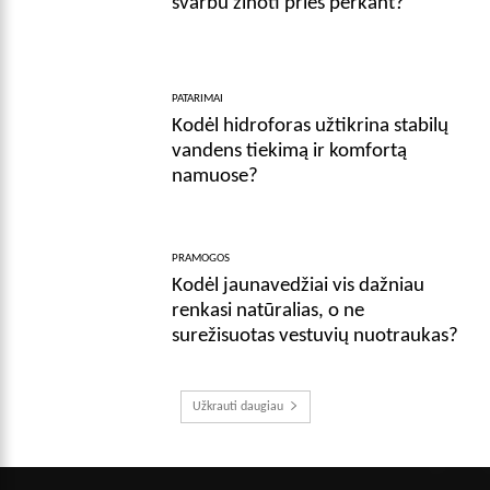
svarbu žinoti prieš perkant?
PATARIMAI
Kodėl hidroforas užtikrina stabilų
vandens tiekimą ir komfortą
namuose?
PRAMOGOS
Kodėl jaunavedžiai vis dažniau
renkasi natūralias, o ne
surežisuotas vestuvių nuotraukas?
Užkrauti daugiau