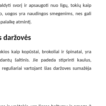
valdyti svorį ir apsaugoti nuo ligų, tokių kaip
e to, uogos yra naudingos smegenims, nes gali
palaikę atmintį.
ės daržovės
okios kaip kopūstai, brokoliai ir špinatai, yra
dantų šaltinis. Jie padeda stiprinti kaulus,
 reguliariai vartojant šias daržoves sumažėja