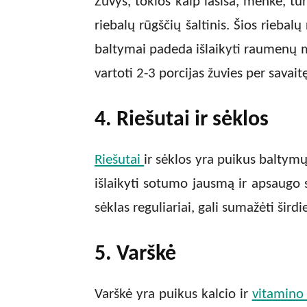
Žuvys, tokios kaip lašiša, menkė, tu
riebalų rūgščių šaltinis. Šios riebal
baltymai padeda išlaikyti raumen
vartoti 2-3 porcijas žuvies per savait
4. Riešutai ir sėklos
Riešutai
ir sėklos yra puikus baltymų,
išlaikyti sotumo jausmą ir apsaugo 
sėklas reguliariai, gali sumažėti širdie
5. Varškė
Varškė yra puikus kalcio ir
vitamino 