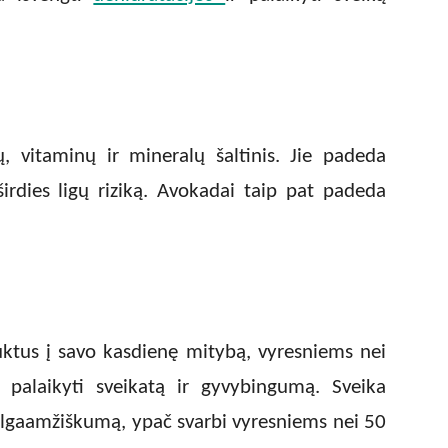
ų, vitaminų ir mineralų šaltinis. Jie padeda
 širdies ligų riziką. Avokadai taip pat padeda
ktus į savo kasdienę mitybą, vyresniems nei
alaikyti sveikatą ir gyvybingumą. Sveika
r ilgaamžiškumą, ypač svarbi vyresniems nei 50