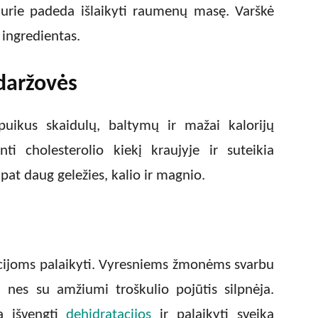
 kurie padeda išlaikyti raumenų masę. Varškė
 ingredientas.
 daržovės
puikus skaidulų, baltymų ir mažai kalorijų
ti cholesterolio kiekį kraujyje ir suteikia
pat daug geležies, kalio ir magnio.
cijoms palaikyti. Vyresniems žmonėms svarbu
, nes su amžiumi troškulio pojūtis silpnėja.
a išvengti
dehidratacijos
ir palaikyti sveiką