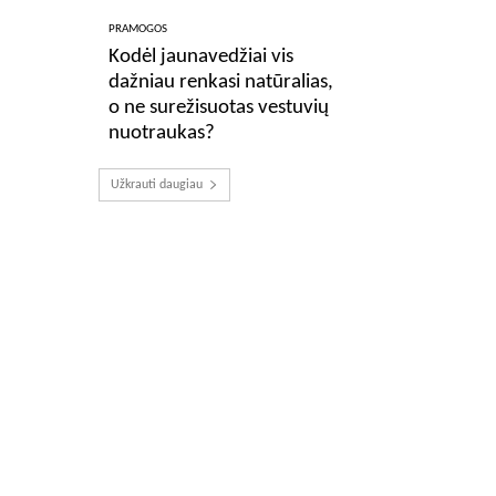
PRAMOGOS
Kodėl jaunavedžiai vis
dažniau renkasi natūralias,
o ne surežisuotas vestuvių
nuotraukas?
Užkrauti daugiau