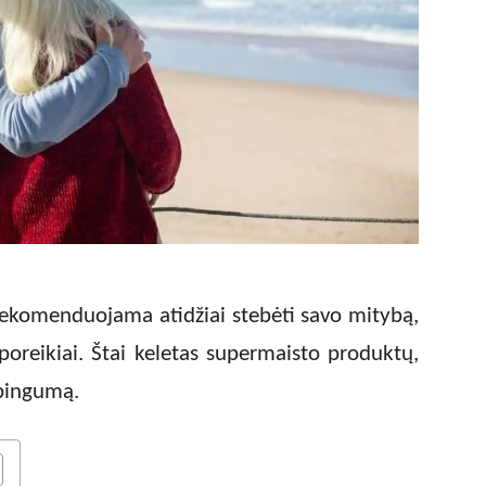
komenduojama atidžiai stebėti savo mitybą,
oreikiai. Štai keletas supermaisto produktų,
ybingumą.