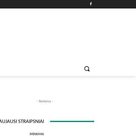
PATARIMAI
ĮDOMYBĖS
MAISTAS
ISTORIJOS
RE
- Reklama -
AUJAUSI STRAIPSNIAI
PATARIMAI