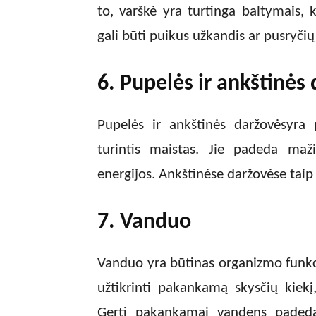
to, varškė yra turtinga baltymais,
gali būti puikus užkandis ar pusryčių
6. Pupelės ir ankštinės
Pupelės ir ankštinės daržovėsyra 
turintis maistas. Jie padeda mažin
energijos. Ankštinėse daržovėse taip 
7. Vanduo
Vanduo yra būtinas organizmo funk
užtikrinti pakankamą skysčių kiekį
Gerti pakankamai vandens paded