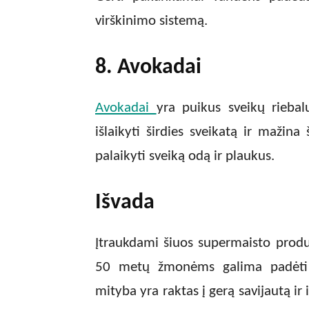
virškinimo sistemą.
8. Avokadai
Avokadai
yra puikus sveikų riebal
išlaikyti širdies sveikatą ir mažina
palaikyti sveiką odą ir plaukus.
Išvada
Įtraukdami šiuos supermaisto produ
50 metų žmonėms galima padėti p
mityba yra raktas į gerą savijautą i