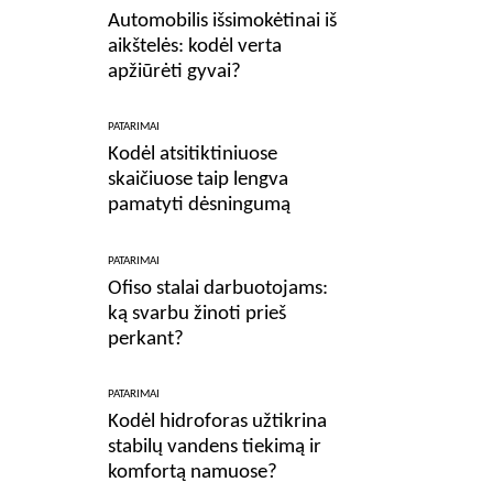
Automobilis išsimokėtinai iš
aikštelės: kodėl verta
apžiūrėti gyvai?
PATARIMAI
Kodėl atsitiktiniuose
skaičiuose taip lengva
pamatyti dėsningumą
PATARIMAI
Ofiso stalai darbuotojams:
ką svarbu žinoti prieš
perkant?
PATARIMAI
Kodėl hidroforas užtikrina
stabilų vandens tiekimą ir
komfortą namuose?