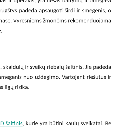
nas ir upėtakis, yra liesas baltymų ir omega-3
ų rūgštys padeda apsaugoti širdį ir smegenis, o
ų masę. Vyresniems žmonėms rekomenduojama
ę.
 skaidulų ir sveikų riebalų šaltinis. Jie padeda
smegenis nuo uždegimo. Vartojant riešutus ir
s ligų rizika.
D šaltinis
, kurie yra būtini kaulų sveikatai. Be