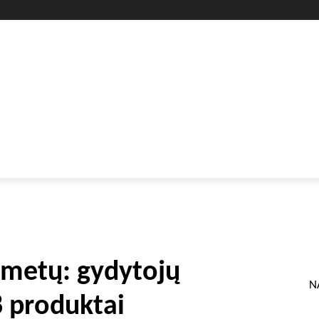
GYVENIMO BŪDAS
SVEIKATA
HOROSKOPAI
GAMTA
 metų: gydytojų
N
 produktai