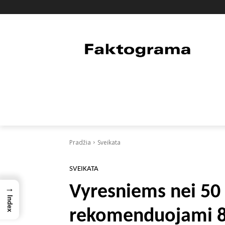
PAGRINDINIS
PASAULIS
FAKTAI
Pradžia
Sveikata
SVEIKATA
Vyresniems nei 50
→
Index
rekomenduojami 8